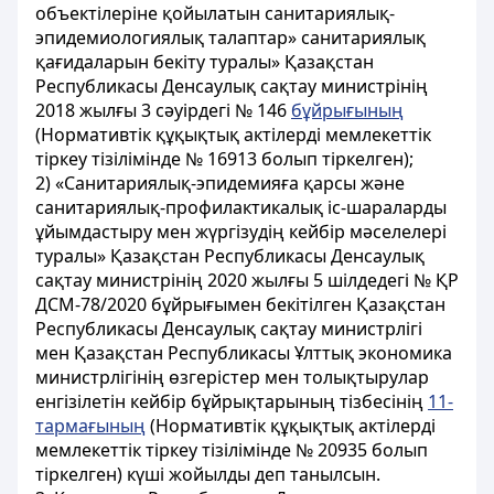
объектілеріне қойылатын санитариялық-
эпидемиологиялық талаптар» санитариялық
қағидаларын бекіту туралы» Қазақстан
Республикасы Денсаулық сақтау министрінің
2018 жылғы 3 сәуірдегі № 146
бұйрығының
(Нормативтік құқықтық актілерді мемлекеттік
тіркеу тізілімінде № 16913 болып тіркелген);
2) «Санитариялық-эпидемияға қарсы және
санитариялық-профилактикалық іс-шараларды
ұйымдастыру мен жүргізудің кейбір мәселелері
туралы» Қазақстан Республикасы Денсаулық
сақтау министрінің 2020 жылғы 5 шiлдедегi № ҚР
ДСМ-78/2020 бұйрығымен бекітілген Қазақстан
Республикасы Денсаулық сақтау министрлігі
мен Қазақстан Республикасы Ұлттық экономика
министрлігінің өзгерістер мен толықтырулар
енгізілетін кейбір бұйрықтарының тізбесінің
11-
тармағының
(Нормативтік құқықтық актілерді
мемлекеттік тіркеу тізілімінде № 20935 болып
тіркелген) күші жойылды деп танылсын.