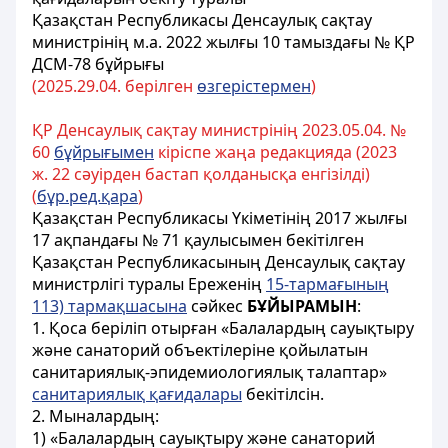
Қазақстан Республикасы Денсаулық сақтау
министрінің м.а. 2022 жылғы 10 тамыздағы № ҚР
ДСМ-78 бұйрығы
(202
5.
29.
04. берілген
өзгерістермен
)
ҚР Денсаулық сақтау министрінің 2023.05.04. №
60
бұйрығымен
кіріспе жаңа редакцияда (2023
ж. 22 сәуірден бастап қолданысқа енгізілді)
(
бұр.ред.қара
)
Қазақстан Республикасы Үкіметінің 2017 жылғы
17 ақпандағы № 71 қаулысымен бекітілген
Қазақстан Республикасының Денсаулық сақтау
министрлігі туралы Ереженің
15-тармағының
113) тармақшасына
сәйкес
БҰЙЫРАМЫН
:
1. Қоса беріліп отырған «Балалардың сауықтыру
және санаторий объектілеріне қойылатын
санитариялық-эпидемиологиялық талаптар»
санитариялық қағидалары
бекітілсін.
2. Мыналардың:
1) «Балалардың сауықтыру және санаторий