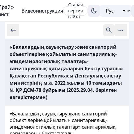
Старая
Прайс-
Видеоинструкция
версия
лист
сайта
«Балалардың сауықтыру және санаторий
объектілеріне қойылатын санитариялық-
эпидемиологиялық талаптар»
санитариялық қағидаларын бекіту туралы»
Қазақстан Республикасы Денсаулық сақтау
министрінің м.а. 2022 жылғы 10 тамыздағы
№ ҚР ДСМ-78 бұйрығы (2025.29.04. берілген
өзгерістермен)
«Балалардың сауықтыру және санаторий
объектілеріне қойылатын санитариялық-
эпидемиологиялық талаптар» санитариялық
қағидаларын бекіту туралы