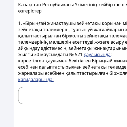
Қазақстан Республикасы Үкіметінің кейбір шешім
өзгерістер
1. «Бірыңғай жинақтаушы зейнетақы қорынан мі
зейнетақы төлемдерін, тұрғын үй жағдайларын 
қалыптастырылған біржолғы зейнетақы төлемде
төлемдерінің мөлшерін есептеуді жүзеге асыру
айқындау әдістемесін, зейнетақы жинақтарының е
жылғы 30 маусымдағы № 521
қаулысында
:
көрсетілген қаулымен бекітілген Бірыңғай жина
есебінен қалыптастырылған зейнетақы төлемдер
жарналары есебінен қалыптастырылған біржолғ
қағидаларында: