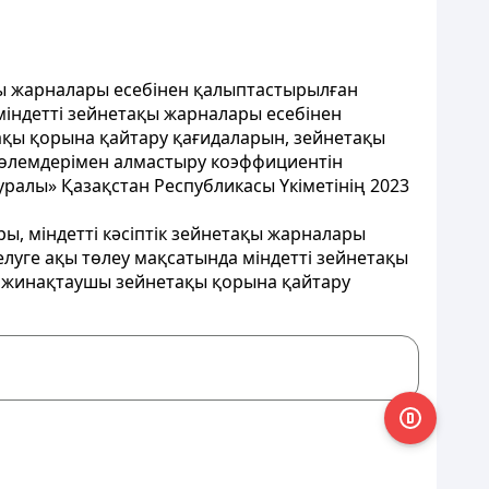
ақы жарналары есебінен қалыптастырылған
міндетті зейнетақы жарналары есебінен
ақы қорына қайтару қағидаларын, зейнетақы
 төлемдерімен алмастыру коэффициентін
туралы» Қазақстан Республикасы Үкіметінің 2023
ы, міндетті кәсіптік зейнетақы жарналары
луге ақы төлеу мақсатында міндетті зейнетақы
й жинақтаушы зейнетақы қорына қайтару