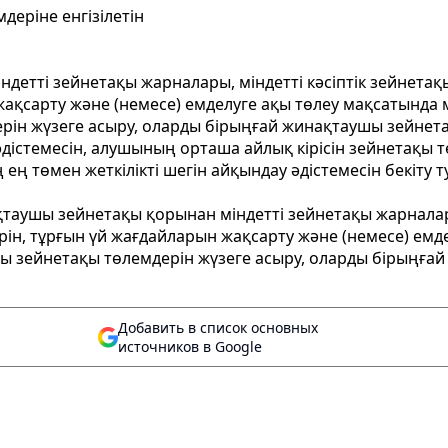
деріне енгізілетін
ндетті зейнетақы жарналары, міндетті кәсіптік зейнет
жақсарту және (немесе) емделуге ақы төлеу мақсатында 
рін жүзеге асыру, оларды бірыңғай жинақтаушы зейнет
 әдістемесін, алушының орташа айлық кірісін зейнетақы
ң төмен жеткілікті шегін айқындау әдістемесін бекіту 
қтаушы зейнетақы қорынан міндетті зейнетақы жарналар
ін, тұрғын үй жағдайларын жақсарту және (немесе) емде
ы зейнетақы төлемдерін жүзеге асыру, оларды бірыңға
Добавить в список основных
источников в Google