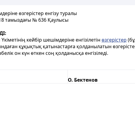
деріне өзгерістер енгізу туралы
 18 тамыздағы № 636 Қаулысы
ДІ:
 Үкіметінің кейбір шешімдеріне енгізілетін
өзгерістер
(бұ
уындаған құқықтық қатынастарға қолданылатын өзгеріст
збелік он күн өткен соң қолданысқа енгізіледі.
О. Бектенов