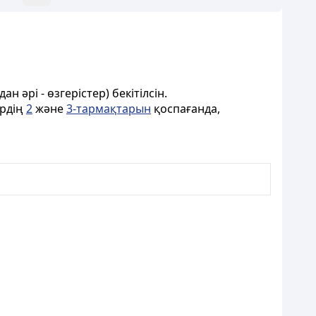
дан әрі - өзгерістер) бекітілсін.
ердің
2
және
3-тармақтарын
қоспағанда,