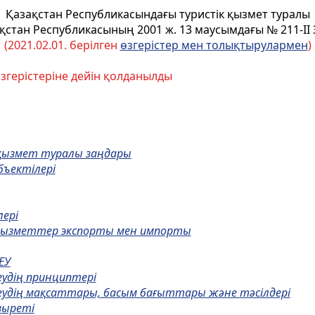
Қазақстан Республикасындағы туристік қызмет туралы
қстан Республикасының 2001 ж. 13 маусымдағы № 211-ІІ
(2021.02.01. берілген
өзгерістер мен толықтырулармен
)
өзгерістеріне дейін қолданылды
 қызмет туралы заңдары
бъектiлерi
лерi
н қызметтер экспорты мен импорты
ЕУ
еудiң принциптерi
еудiң мақсаттары, басым бағыттары және тәсiлдерi
зыретi