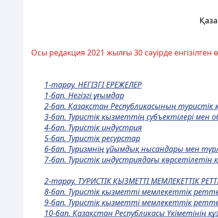
Қаза
Осы редакция 2021 жылғы 30 сәуірде енгізілген 
1-тарау. НЕГIЗГI ЕРЕЖЕЛЕР
1-бап. Негiзгi ұғымдар
2-бап. Қазақстан Республикасының туристiк
3-бап. Туристiк қызметтiң субъектiлерi мен о
4-бап. Туристiк индустрия
5-бап. Туристiк ресурстар
6-бап. Туризмнiң ұйымдық нысандары мен түр
7-бап. Туристiк индустриядағы көрсетiлетi
2-тарау. ТУРИСТIК ҚЫЗМЕТТI МЕМЛЕКЕТТIК РЕТТ
8-бап. Туристiк қызметтi мемлекеттiк ретт
9-бап. Туристiк қызметтi мемлекеттiк ретт
10-бап. Қазақстан Республикасы Үкiметiнiң құ