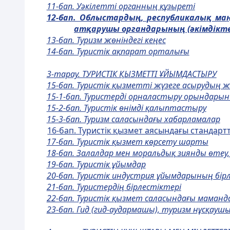
11-бап. Уәкiлеттi органның құзыретi
12-бап. Облыстарды
ң
, республикалы
қ
ма
ат
қ
арушы органдарыны
ң
(
ә
кімдікте
13-бап. Туризм жөнiндегi кеңес
14-бап. Туристiк ақпарат орталығы
3-тарау. ТУРИСТIК ҚЫЗМЕТТI ҰЙЫМДАСТЫРУ
15-бап. Туристік қызметті жүзеге асыруды
15-1-бап. Туристерді орналастыру орындар
15-2-бап. Туристік өнімді қалыптастыру
15-3-бап. Туризм саласындағы хабарламалар
16-бап. Туристік қызмет аясындағы стандарт
17-бап. Туристiк қызмет көрсету шарты
18-бап. Залалдар мен моральдық зиянды өте
19-бап. Туристiк ұйымдар
20-бап. Туристiк индустрия ұйымдарының бiр
21-бап. Туристердiң бiрлестiктерi
22-бап. Туристiк қызмет саласындағы маманда
23-бап. Гид (гид-аудармашы), туризм нұсқаушы