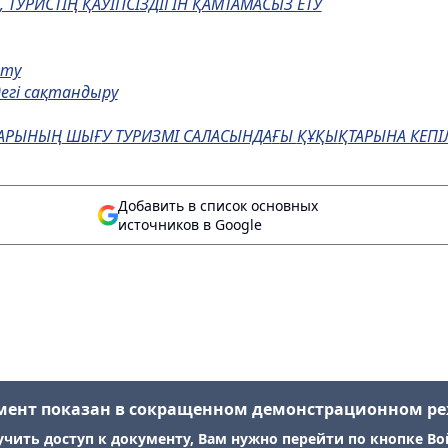
, ТУРИСТIҢ ҚАУIПСIЗДIГIН ҚАМТАМАСЫЗ ЕТУ
ету
дегi сақтандыру
ТАРЫНЫ
Ң
ШЫ
Ғ
У ТУРИЗМІ САЛАСЫНДА
Ғ
Ы
ҚҰҚ
Ы
Қ
ТАРЫНА КЕПІ
Добавить в список основных
источников в Google
мент показан в сокращенном демонстрационном р
учить доступ к документу, Вам нужно перейти по кнопке Во