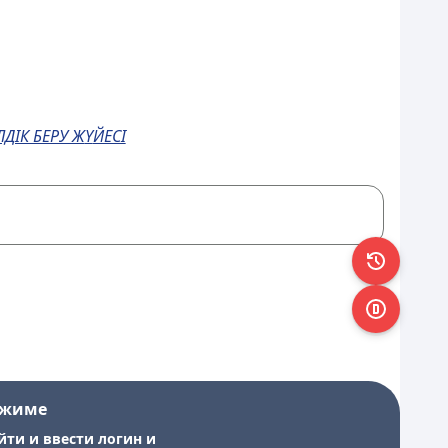
ЛДІК БЕРУ Ж
Ү
ЙЕСІ
ежиме
йти и ввести логин и