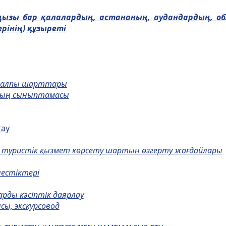
ң
ызы бар
қ
алаларды
ң
, астананы
ң
, аудандарды
ң
, о
ріні
ң
)
құ
зыреті
ң жалпы шарттары
ының сыныптамасы
тау
у, туристiк қызмет көрсету шартын өзгерту жағдайлары
лестiктерi
рды кәсiптiк даярлау
сы, экскурсовод