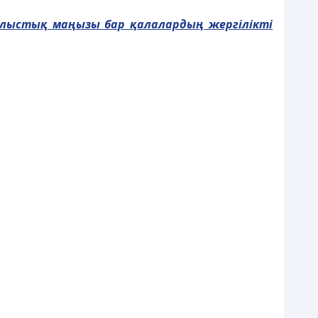
блысты
қ
ма
ң
ызы бар
қ
алаларды
ң
жергілікті