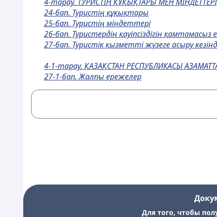
4-тарау. ТУРИСТIҢ ҚҰҚЫҚТАРЫ МЕН МIНДЕТТЕРI
24-бап. Туристiң құқықтары
25-бап. Туристiң мiндеттерi
26-бап. Туристердiң қауiпсiздiгiн қамтамасыз 
27-бап. Туристiк қызметтi жүзеге асыру кезiн
4-1-тарау.
Қ
АЗА
Қ
СТАН РЕСПУБЛИКАСЫ АЗАМАТ
27-1-бап. Жалпы ережелер
Доку
Для того, чтобы пол