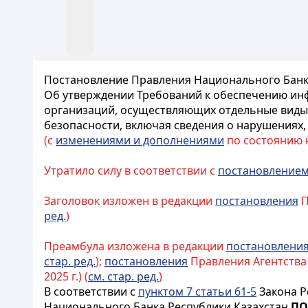
Постановление Правления Национального Банка 
Об утверждении Требований к обеспечению инф
организаций, осуществляющих отдельные виды
безопасности, включая сведения о нарушениях
(с
изменениями и дополнениями
по состоянию на
Утратило силу в соответствии с
постановление
Заголовок изложен в редакции
постановления
П
ред.
)
Преамбула изложена в редакции
постановлени
стар. ред.
);
постановления
Правления Агентства 
2025 г.) (
см. стар. ред.
)
В соответствии с
пунктом 7 статьи 61-5
Закона Р
Национального Банка Республики Казахстан
ПО