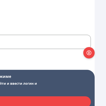
ежиме
йти и ввести логин и