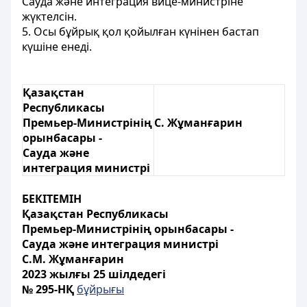
Сауда және интеграция вице-министріне
жүктелсін.
5. Осы бұйрық қол қойылған күнінен бастап
күшіне енеді.
Қазақстан
Республикасы
Премьер-Министрінің
С. Жұманғарин
орынбасары -
Сауда және
интеграция министрі
БЕКІТЕМІН
Қазақстан Республикасы
Премьер-Министрінің орынбасары -
Сауда және интеграция министрі
С.М. Жұманғарин
2023 жылғы 25 шілдедегі
№ 295-НҚ
бұйрығы