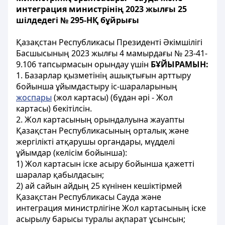
интеграция министрінің 2023 жылғы 25
шілдедегі № 295-НҚ бұйрығы
Қазақстан Республикасы Президенті Әкімшілігі
Басшысының 2023 жылғы 4 мамырдағы № 23-41-
9.106 тапсырмасын орындау үшін
БҰЙЫРАМЫН:
1. Базарлар қызметінің ашықтығын арттыру
бойынша ұйымдастыру іс-шараларының
жоспары
(жол картасы) (бұдан әрі - Жол
картасы) бекітілсін.
2. Жол картасының орындалуына жауапты
Қазақстан Республикасының орталық және
жергілікті атқарушы органдары, мүдделі
ұйымдар (келісім бойынша):
1) Жол картасын іске асыру бойынша қажетті
шаралар қабылдасын;
2) ай сайын айдың 25 күнінен кешіктірмей
Қазақстан Республикасы Сауда және
интеграция министрлігіне Жол картасының іске
асырылу барысы туралы ақпарат ұсынсын;