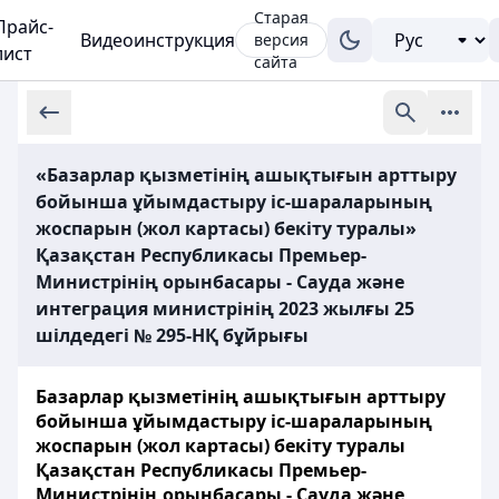
Старая
Прайс-
Видеоинструкция
версия
лист
сайта
«Базарлар қызметінің ашықтығын арттыру
бойынша ұйымдастыру іс-шараларының
жоспарын (жол картасы) бекіту туралы»
Қазақстан Республикасы Премьер-
Министрінің орынбасары - Сауда және
интеграция министрінің 2023 жылғы 25
шілдедегі № 295-НҚ бұйрығы
Базарлар қызметінің ашықтығын арттыру
бойынша ұйымдастыру іс-шараларының
жоспарын (жол картасы) бекіту туралы
Қазақстан Республикасы Премьер-
Министрінің орынбасары - Сауда және