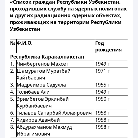
«Список граждан Республики Узбекистан,
проходивших службу на ядерных полигонах
и других радиационно-ядерных объектах,
проживающих на территории Республики
Узбекистан
№
Ф.И.О.
Год
рождения
Республика Каракалпакстан
1.
Чимбергенов Махсет
1949 г.
2.
Шамуратов Муратбай
1971 г.
Хайтбаевич
3.
Мадреимов Садулла
1955 г.
4.
Толибаев Али
1949 г.
5.
Эримбетов Эркинбай
1950 г.
Курбанбаевич
6.
Тилавов Сапарбай Аллаярович
1958 г.
7.
Хидиров Адамбай
1958 г.
8.
Абдурахманов Махмуд
1958 г.
Ибрагимович