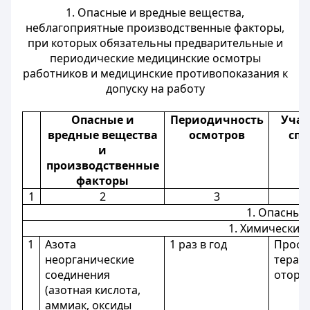
1. Опасные и вредные вещества,
неблагоприятные производственные факторы,
при которых обязательны предварительные и
периодические медицинские осмотры
работников и медицинские противопоказания к
допуску на работу
Опасные и
Периодичность
Учас
вредные вещества
осмотров
спе
и
производственные
факторы
1
2
3
1. Опасные
1. Химические
1
Азота
1 раз в год
Профп
неорганические
терапе
соединения
отори
(азотная кислота,
аммиак, оксиды