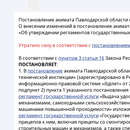
Постановление акимата Павлодарской области о
О внесении изменений в постановление акимата
«Об утверждении регламентов государственных 
Утратило силу в соответствии с
постановление
В соответствии с
пунктом 3 статьи 16
Закона Рес
ПОСТАНОВЛЯЕТ
:
1. В
постановление
акимата Павлодарской област
технической инспекции» (зарегистрировано в Р
информационно-правовой системе «Әділет» от 2
подпункт 2) пункта 1 указанного постановления
регламент государственной услуги
«Выдача удос
механизмами, самоходными сельскохозяйстве
машинами повышенной проходимости» изложит
регламент государственной услуги
«Государстве
прицепов к ним, включая прицепы со смонтир
строительных машин и механизмов, а также с