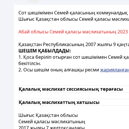
Сот шешімімен Семей қаласының коммуналдық ме
Шығыс Қазақстан облысы Семей қаласы мәслиха
Абай облысы Семей қаласы мәслихатының 2023 ж
Қазақстан Республикасының 2007 жылғы 9 қаңт
ШЕШІМ ҚАБЫЛДАДЫ:
1. Қоса беріліп отырған сот шешімімен Семей 
бекітілсін.
2. Осы шешiм оның алғашқы ресми
жарияланға
Қалалық мәслихат сессиясының төрағасы
Қалалық мәслихаттың хатшысы
Шығыс Қазақстан облысы
Семей қаласы мәслихатының
2017 жылғы 7 желтоқсандағы