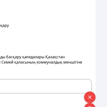
сқару
рды басқару қағидалары Қазақстан
н Семей қаласының коммуналдық менш
iгіне