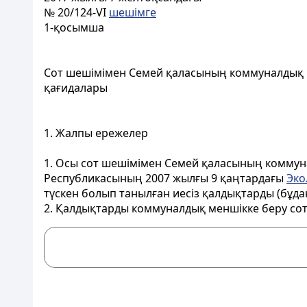
№ 20/124-VI
шешiмге
1-қосымша
Сот шешімімен Семей қаласының коммуналдық м
қағидалары
1. Жалпы ережелер
1. Осы сот шешімімен Семей қаласының коммуна
Республикасының 2007 жылғы 9 қаңтардағы
Эко
түскен болып танылған иес
iз қалдықтарды (бұда
2. Қалдықтарды коммуналдық меншікке беру сот