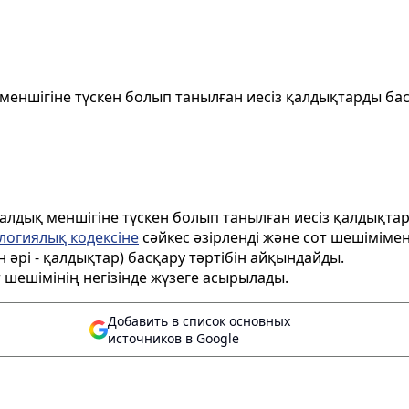
еншігіне түскен болып танылған иесіз қалдықтарды ба
лдық меншігіне түскен болып танылған иесіз қалдықта
логиялық кодексіне
сәйкес әзірленді және сот шеш
iм
iме
н әрі - қалдықтар) басқару тәрт
iб
iн айқындайды.
 шешімінің негізінде жүзеге асырылады.
Добавить в список основных
источников в Google