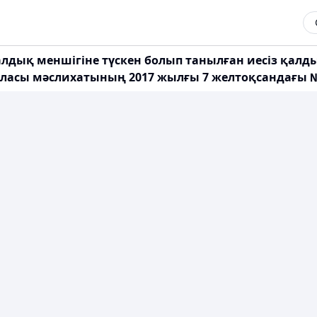
дық меншігіне түскен болып танылған иесіз қалды
ласы мәслихатының 2017 жылғы 7 желтоқсандағы № 