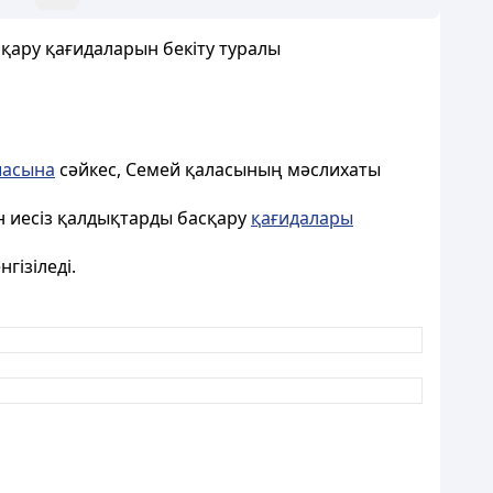
қару қағидаларын бекіту туралы
шасына
сәйкес, Семей қаласының мәслихаты
н иесіз қалдықтарды басқару
қағидалары
гізіледі.