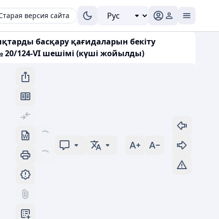
Старая версия сайта
қтарды басқару қағидаларын бекіту
20/124-VI шешімі (күші жойылды)