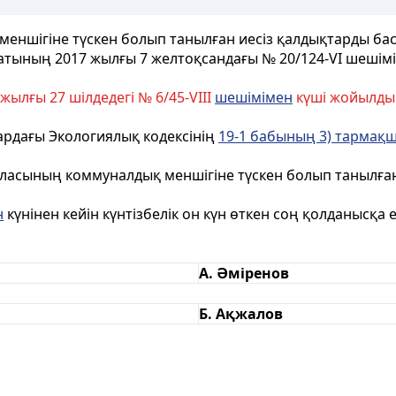
ншігіне түскен болып танылған иесіз қалдықтарды бас
тының 2017 жылғы 7 желтоқсандағы № 20/124-VI шешімі
ылғы 27 шілдедегі № 6/45-VIII
шешімімен
күші жойылды
ардағы Экологиялық кодексінің
19-1 бабының 3) тармақ
қаласының коммуналдық меншігіне түскен болып танылға
н
күнінен кейін күнтізбелік он күн өткен соң қолданысқа ен
А. Әміренов
Б. Ақжалов