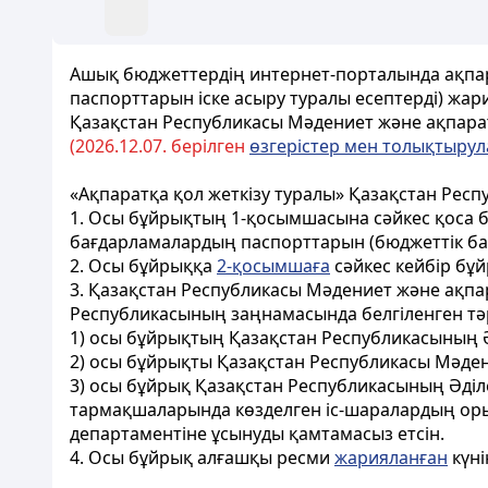
Ашық бюджеттердің интернет-порталында ақпа
паспорттарын іске асыру туралы есептерді) жар
Қазақстан Республикасы Мәдениет және ақпарат 
(2026.12.07. берілген
өзгерістер мен толықтыру
«Ақпаратқа қол жеткізу туралы» Қазақстан Ре
1. Осы бұйрықтың 1-қосымшасына сәйкес қоса 
бағдарламалардың паспорттарын (бюджеттік бағ
2. Осы бұйрыққа
2-қосымшаға
сәйкес кейбір бұ
3. Қазақстан Республикасы Мәдениет және ақпа
Республикасының заңнамасында белгіленген тә
1) осы бұйрықтың Қазақстан Республикасының Ә
2) осы бұйрықты Қазақстан Республикасы Мәден
3) осы бұйрық Қазақстан Республикасының Әділет
тармақшаларында көзделген іс-шаралардың оры
департаментіне ұсынуды қамтамасыз етсін.
4. Осы бұйрық алғашқы ресми
жарияланған
күні