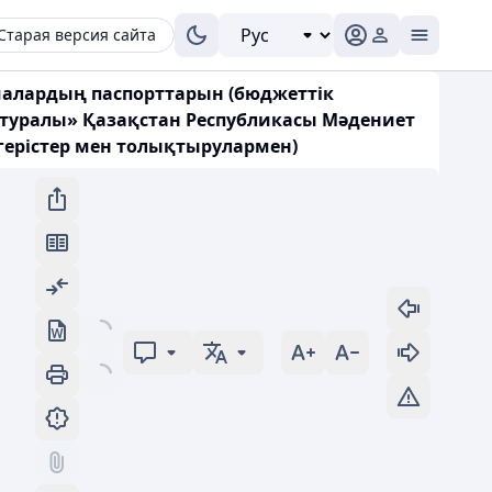
Старая версия сайта
малардың паспорттарын (бюджеттік
у туралы» Қазақстан Республикасы Мәдениет
өзгерістер мен толықтырулармен)