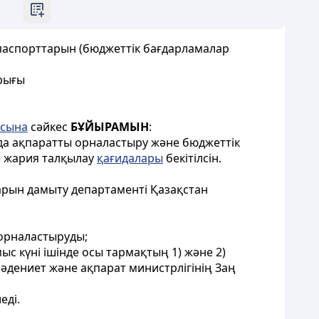
аспорттарын (бюджеттік бағдарламалар
йрығы
асына
сәйкес
БҰЙЫРАМЫН
:
да ақпаратты орналастыру және бюджеттік
) жария талқылау
қағидалары
бекітілсін.
арын дамыту департаменті Қазақстан
 орналастыруды;
ыс күні ішінде осы тармақтың 1) және 2)
дениет және ақпарат министрлігінің Заң
еді.