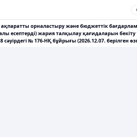
ақпаратты орналастыру және бюджеттік бағдарла
ралы есептерді) жария талқылау қағидаларын бекіт
 сәуірдегі № 176-НҚ бұйрығы (2026.12.07. берілген 