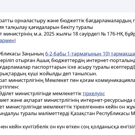
ратты орналастыру және бюджеттік бағдарламалардың п
ия талқылау қағидаларын бекіту туралы
министрінің м.а. 2025 жылғы 18 сәуірдегі № 176-НҚ бұ
лармен
)
спубликасы Заңының
6-2-бабы 1-тармағының 10) тармақш
беріліп отырған Ашық бюджеттердің интернет-порталын
дарламалар паспорттарын іске асыру туралы есептерді
йрықтардың күші жойылды деп танылсын.
рат министрлігінің Мемлекет пен қоғам коммуникациял
ртіппен:
ділет министрлігінде мемлекеттік
тіркелуін
;
иет және ақпарат министрлігінің интернет-ресурсында
 министрлігінде мемлекеттік тіркелгеннен кейін он жұм
ндалуы туралы мәліметтерді Қазақстан Республикасы Мә
нен кейін күнтізбелік он күн өткен соң қолданысқа енгізіл