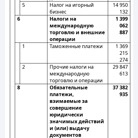
5
Налог на игорный
14 950
бизнес
132
6
Налоги на
1 399
международную
062
торговлю и внешние
887
операции
1
Таможенные платежи
1 369
215
274
2
Прочие налоги на
29 847
международную
613
торговлю и операции
8
Обязательные
37 382
платежи,
935
взимаемые за
совершение
юридически
значимых действий
и (или) выдачу
документов