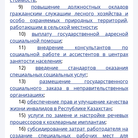
стоимость
;
9)
повышение должностных окладов
гражданским служащим лесного хозяйства и
особо охраняемых природных территорий,
работающим в сельской местности
;
10)
выплату государственной адресной
социальной помощи
;
11)
внедрение консультантов по
социальной работе и ассистентов в центрах
занятости населения
;
12)
введение стандартов оказания
специальных социальных услуг
;
13)
размещение государственного
социального заказа в неправительственных
организациях
;
14)
обеспечение прав и улучшение качества
жизни инвалидов в Республике Казахстан
;
15)
услуги по замене и настройке речевых
процессоров к кохлеарным имплантам
;
16)
субсидирование затрат работодателя на
создание специальных рабочих мест для