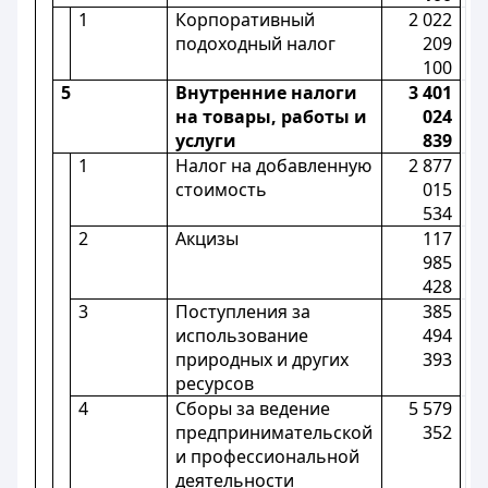
1
Корпоративный
2 022
подоходный налог
209
100
5
Внутренние налоги
3 401
на товары, работы и
024
услуги
839
1
Налог на добавленную
2 877
стоимость
015
534
2
Акцизы
117
985
428
3
Поступления за
385
использование
494
природных и других
393
ресурсов
4
Сборы за ведение
5 579
предпринимательской
352
и профессиональной
деятельности