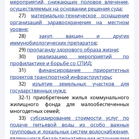
мероприятий, снижающих половое влечение,
осуществляемых на основании решения суда
;
27)
материально-техническое оснащение
организаций здравоохранения на местном
уровне
;
28)
закуп вакцин и других
иммунобиологических препаратов
;
29)
пропаганду здорового образа жизни
;
30)
реализацию мероприятий по
профилактике и борьбе со СПИД
;
31)
финансирование приоритетных
проектов транспортной инфраструктуры
;
32)
изъятие земельных участков для
государственных нужд
;
32-1) приобретение жилья коммунального
жилищного фонда для малообеспеченных
многодетных семей;
33)
субсидирование стоимости услуг по
подаче питьевой воды из особо важных
групповых и локальных систем водоснабжения,
являющихся безальтернативными источниками