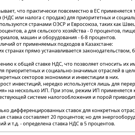
ывает, что практически повсеместно в ЕС применяется 
 (НДС или налога с продаж) для приоритетных и социа
льзуются странами ОЭСР и Евросоюза, таких как Швеци
роцентов, а для сельского хозяйства - 0 процентов, пищ
ериалов, машин и оборудования - 6-8 процентов.
личий от применяемых подходов в Казахстане:
их странах прямо устанавливается законодательством, 
нию к общей ставке НДС, что позволяет относить их име
я приоритетных и социально-значимых отраслей в цело
кретных секторов экономики и инвестиции в них.
рост инвестиций, нередко используется лишь для пере
я» на несколько ИП. При этом, режим ИП применяется ка
ществующей системе налогообложения и порой приводит
лько дифференцированных ставок для конкретных отрас
 ставка составляет 20 процентов; но для энергообору
 и т.д. - определена ставка НДС в 5 процентов.