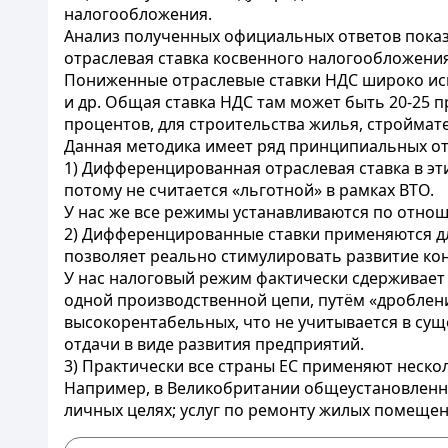
налогообложения.
Анализ полученных официальных ответов показ
отраслевая ставка косвенного налогообложения
Пониженные отраслевые ставки НДС широко испо
и др. Общая ставка НДС там может быть 20-25 п
процентов, для строительства жилья, строймат
Данная методика имеет ряд принципиальных от
1) Дифференцированная отраслевая ставка в эт
потому не считается «льготной» в рамках ВТО.
У нас же все режимы устанавливаются по отноше
2) Дифференцированные ставки применяются дл
позволяет реально стимулировать развитие кон
У нас налоговый режим фактически сдерживает 
одной производственной цепи, путём «дроблени
высокорентабельных, что не учитывается в су
отдачи в виде развития предприятий.
3) Практически все страны ЕС применяют неско
Например, в Великобритании общеустановленная
личных целях; услуг по ремонту жилых помещений