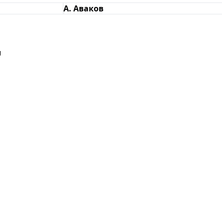
А. Аваков
ы