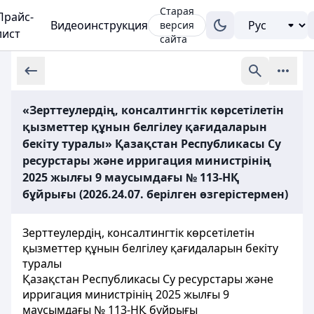
Старая
Прайс-
Видеоинструкция
версия
лист
сайта
«Зерттеулердің, консалтингтік көрсетілетін
қызметтер құнын белгілеу қағидаларын
бекіту туралы» Қазақстан Республикасы Су
ресурстары және ирригация министрінің
2025 жылғы 9 маусымдағы № 113-НҚ
бұйрығы (2026.24.07. берілген өзгерістермен)
Зерттеулердің, консалтингтік көрсетілетін
қызметтер құнын белгілеу қағидаларын бекіту
туралы
Қазақстан Республикасы Су ресурстары және
ирригация министрінің 2025 жылғы 9
маусымдағы № 113-НҚ бұйрығы