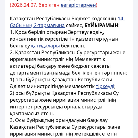
(2026.
24.07. берілген
өзгерістермен
)
Қазақстан Республикасы Бюджет кодексінің
14-
бабының 2-тармағына
сәйкес,
БҰЙЫРАМЫН
:
1. Қоса беріліп отырған Зерттеулердің,
консалтингтік көрсетілетін қызметтер құнын
белгілеу
қағидалары
бекітілсін.
2. Қазақстан Республикасы Су ресурстары және
ирригация министрлігінің Мемлекеттік
активтерді басқару және бюджет саясаты
департаменті заңнамада белгіленген тәртіппен:
1) осы бұйрықты Қазақстан Республикасы
Әділет министрлігінде мемлекеттік
тіркеуді
;
2) осы бұйрықты Қазақстан Республикасы Су
ресурстары және ирригация министрлігінің
интернет-ресурсында орналастыруды
қамтамасыз етсін.
3. Осы бұйрықтың орындалуын бақылау
Қазақстан Республикасы Су ресурстары және
ирригация министрлігінің жетекшілік ететін