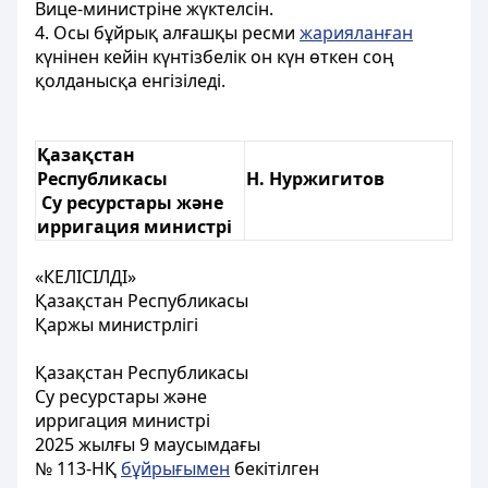
Вице-министріне жүктелсін.
4. Осы бұйрық алғашқы ресми
жарияланған
күнінен кейін күнтізбелік он күн өткен соң
қолданысқа енгізіледі.
Қазақстан
Республикасы
Н. Нуржигитов
Су ресурстары және
ирригация министрі
«КЕЛІСІЛДІ»
Қазақстан Республикасы
Қаржы министрлігі
Қазақстан Республикасы
Су ресурстары және
ирригация министрі
2025 жылғы 9 маусымдағы
№ 113-НҚ
бұйрығымен
бекітілген