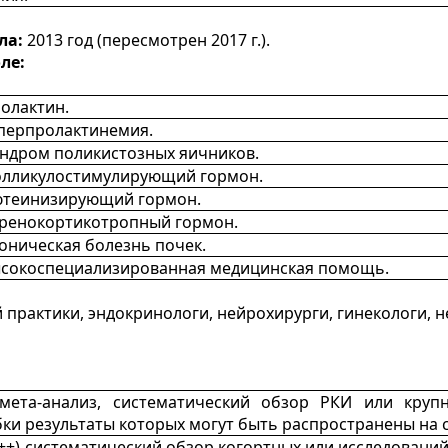
ла:
2013 год (пересмотрен 2017 г.).
ле:
олактин.
перпролактинемия.
ндром поликистозных яичников.
лликулостимулирующий гормон.
теинизирующий гормон.
ренокортикотропный гормон.
оническая болезнь почек.
сокоспециализированная медицинская помощь.
практики, эндокринологи, нейрохирурги, гинекологи, 
мета-анализ, систематический обзор РКИ или круп
ки результаты которых могут быть распространены на
++) систематический обзор когортных или исследований