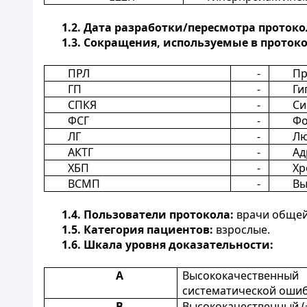
1.2.
Дата разработки/пересмотра протоко
1.3.
Сокращения, используемые в протоко
ПРЛ
-
Пр
ГП
-
Ги
СПКЯ
-
Си
ФСГ
-
Фо
ЛГ
-
Лю
АКТГ
-
Ад
ХБП
-
Хр
ВСМП
-
Вы
1.4.
Пользователи протокола:
врачи общей 
1.5.
Категория пациентов:
взрослые.
1.6.
Шкала уровня доказательности:
А
Высококачественный 
систематической ошиб
В
Высококачественный (