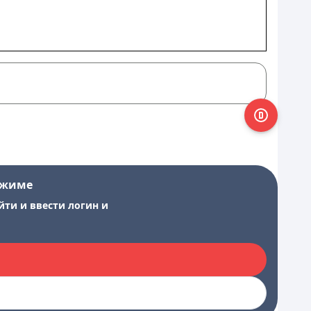
ежиме
йти и ввести логин и