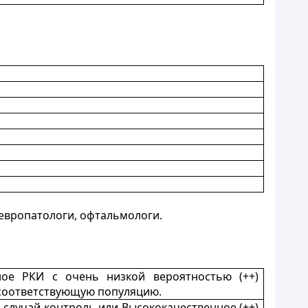
невропатологи, офтальмологи.
ное РКИ с очень низкой вероятностью (++)
 соответствующую популяцию.
 случай-контроль или Высококачественное (++)