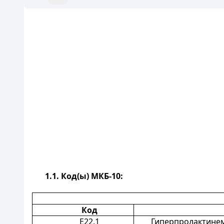
1.1.
Код(ы) МКБ-10:
Код
Е22.1
Гиперпролактине