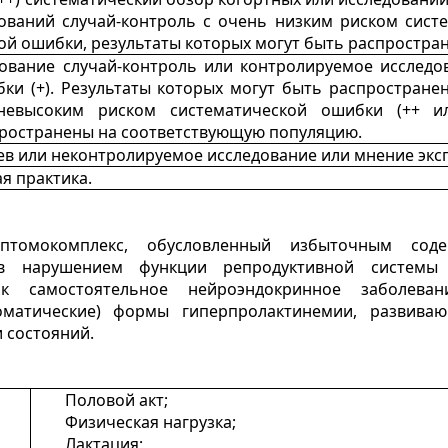
ований случай-контроль с очень низким риском сист
ой ошибки, результаты которых могут быть распростра
дование случай-контроль или контролируемое исслед
ки (+). Результаты которых могут быть распростран
евысоким риском систематической ошибки (++ ил
ространены на соответствующую популяцию.
ев или неконтролируемое исследование или мнение экс
я практика.
томокомплекс, обусловленный избыточным соде
ев нарушением функции репродуктивной систем
ак самостоятельное нейроэндокринное заболева
оматические) формы гиперпролактинемии, развива
 состояний.
Половой акт;
Физическая нагрузка;
Лактация;