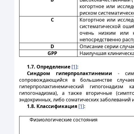
когортное или исслед
риском систематическ
С
Когортное или иссле
систематической ошиб
очень низким или н
непосредственно расп
D
Описание серии случа
GPP
Наилучшая клиническа
1.7.
Определение
[1]
:
Синдром гиперпролактинемии
- симп
сопровождающийся в большинстве случа
гиперпролактинемический гипогонадизм к
гипогонадизма), а также вторичные (симпт
эндокринных, либо соматических заболеваний и
1.8.
Классификация
[1]
:
Физиологические состояния