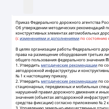
Приказ Федерального дорожного агентства Росс
Об утверждении методических рекомендаций п
конструктивных элементах автомобильных дор
(с
изменениями и дополнениями
по состоянию на
В целях организации работы Федерального дор
права на размещение оборудования третьих ли
общего пользования федерального значения
П
1. Утвердить
методические рекомендации
по со
автодорожной инфраструктуры и конструктивн
№ 1 к настоящему приказу.
2. Утвердить
методические рекомендации
по со
стационарных, передвижных и мобильных специ
нарушений правил дорожного движения и иных
значения (объектах автодорожной инфраструкт
средства фиксации) согласно приложению № 2 к
3. Управлению земельно-имущественных отнош