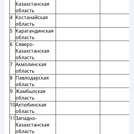
Казахстанская
область
4
Костанайская
область
5
Карагандинская
область
6
Северо-
Казахстанская
область
7
Акмолинская
область
8
Павлодарская
область
9
Жамбылская
область
10
Актюбинская
область
11
Западно-
Казахстанская
область