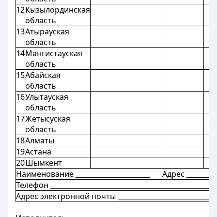
12
Кызылординская
область
13
Атырауская
область
14
Мангистауская
область
15
Абайская
область
16
Улытауская
область
17
Жетысуская
область
18
Алматы
19
Астана
20
Шымкент
Наименование ______________________
Адрес _________
Телефон _________________________________________________
Адрес электронной почты ______________________________