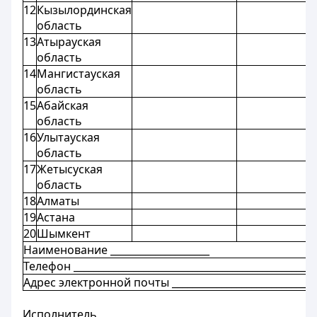
12
Кызылординская
область
13
Атырауская
область
14
Мангистауская
область
15
Абайская
область
16
Улытауская
область
17
Жетысуская
область
18
Алматы
19
Астана
20
Шымкент
Наименование ____________________
Телефон _________________________________________________
Адрес электронной почты ______________________________
Исполнитель____________________________________________