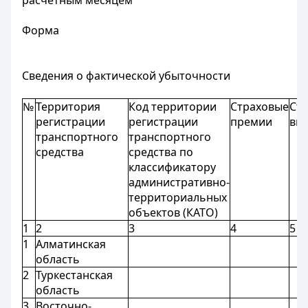
расчетным месяцем
Форма
Сведения о фактической убыточности
№
Территория
Код территории
Страховые
Ст
регистрации
регистрации
премии
вы
транспортного
транспортного
средства
средства по
классификатору
административно-
территориальных
объектов (КАТО)
1
2
3
4
5
1
Алматинская
область
2
Туркестанская
область
3
Восточно-