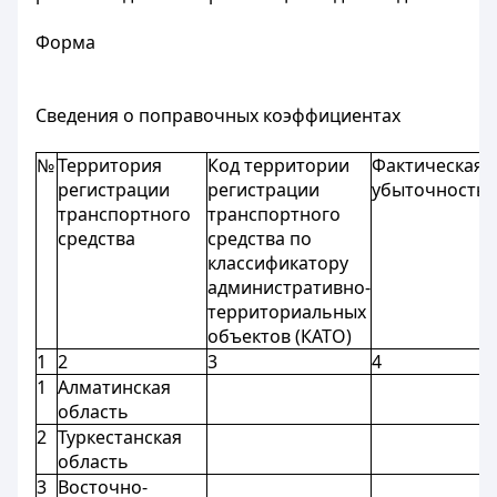
Форма
Сведения о поправочных коэффициентах
№
Территория
Код территории
Фактическая
регистрации
регистрации
убыточность
транспортного
транспортного
средства
средства по
классификатору
административно-
территориальных
объектов (КАТО)
1
2
3
4
1
Алматинская
область
2
Туркестанская
область
3
Восточно-