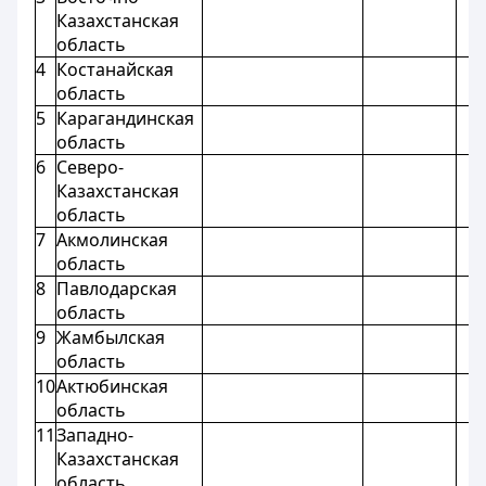
Казахстанская
область
4
Костанайская
область
5
Карагандинская
область
6
Северо-
Казахстанская
область
7
Акмолинская
область
8
Павлодарская
область
9
Жамбылская
область
10
Актюбинская
область
11
Западно-
Казахстанская
область