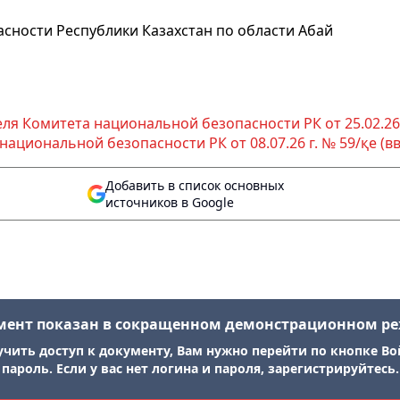
сности Республики Казахстан по области Абай
я Комитета национальной безопасности РК от 25.02.26 г.
циональной безопасности РК от 08.07.26 г. № 59/қе (введ
Добавить в список основных
источников в Google
мент показан в сокращенном демонстрационном р
учить доступ к документу, Вам нужно перейти по кнопке Во
пароль. Если у вас нет логина и пароля, зарегистрируйтесь.