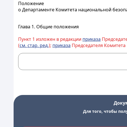
Положение
о Департаменте Комитета национальной безопа
Глава 1. Общие положения
Пункт 1 изложен в редакции
приказа
Председател
(
см. стар. ред.
);
приказа
Председателя Комитета на
Доку
Для того, чтобы пол