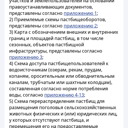
участков и землепользователей на основании
правоустанавливающих документов,
представлены согласно
приложению 1
;
2) Приемлемые схемы пастбищеоборотов,
представлены согласно
приложению 2
;
3) Карта с обозначением внешних и внутренних
границ и площадей пастбищ, в том числе
сезонных, объектов пастбищной
инфраструктуры, представлены согласно
приложению 3
;
4) Схема доступа пастбищепользователей к
водоисточникам (озерам, рекам, прудам,
копаням, оросительным или обводнительным
каналам, трубчатым или шахтным колодцам),
составленная согласно норме потребления
воды, согласно
приложению 4-13
;
5) Схема перераспределения пастбищ для
размещения поголовья сельскохозяйственных
животных физических и (или) юридических лиц,
у которых отсутствуют пастбища, и
перемещения его на предоставляемые