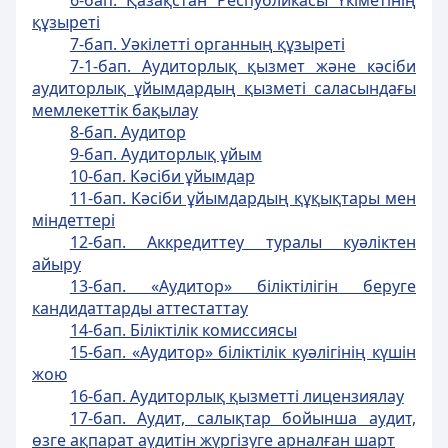
6-бап. Қазақстан Республикасы Үкiметiнiң
құзыретi
7-бап. Уәкiлеттi органның құзыретi
7-1-бап. Аудиторлық қызмет және кәсіби
аудиторлық ұйымдардың қызметі саласындағы
мемлекеттік бақылау
8-бап. Аудитор
9-бап. Аудиторлық ұйым
10-бап. Кәсiби ұйымдар
11-бап. Кәсiби ұйымдардың құқықтары мен
мiндеттерi
12-бап. Аккредиттеу туралы куәлiктен
айыру
13-бап. «Аудитор» бiлiктiлiгiн беруге
кандидаттарды аттестаттау
14-бап. Бiлiктiлiк комиссиясы
15-бап. «Аудитор» бiлiктiлiк куәлiгiнiң күшiн
жою
16-бап. Аудиторлық қызметтi лицензиялау
17-бап. Аудит, салықтар бойынша аудит,
өзге ақпарат аудитін жүргізуге арналған шарт