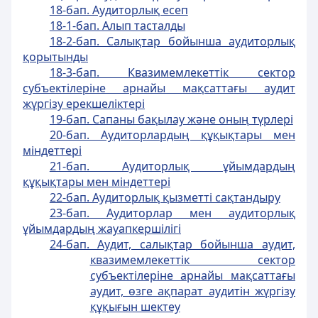
18-бап. Аудиторлық есеп
18-1-бап. Алып тасталды
18-2-бап. Салықтар бойынша аудиторлық
қорытынды
18-3-бап. Квазимемлекеттік сектор
субъектілеріне арнайы мақсаттағы аудит
жүргізу ерекшеліктері
19-бап. Сапаны бақылау және оның түрлерi
20-бап. Аудиторлардың құқықтары мен
мiндеттерi
21-бап. Аудиторлық ұйымдардың
құқықтары мен мiндеттерi
22-бап. Аудиторлық қызметтi сақтандыру
23-бап. Аудиторлар мен аудиторлық
ұйымдардың жауапкершiлiгi
24-бап. Аудит, салықтар бойынша аудит,
квазимемлекеттік сектор
субъектілеріне арнайы мақсаттағы
аудит, өзге ақпарат аудитін жүргізу
құқығын шектеу