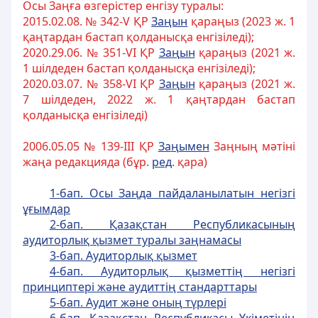
Осы Заңға өзгерістер енгізу туралы:
2015.02.08. № 342-V ҚР
Заңын
қараңыз (2023 ж. 1
қаңтардан бастап қолданысқа енгізіледі);
2020.29.06. № 351-VI ҚР
За
ң
ын
қараңыз (2021 ж.
1 шілдеден бастап қолданысқа енгізіледі);
2020
.03.07.
№ 358-VI ҚР
За
ң
ын
қараңыз (2021 ж.
7 шілдеден, 2022 ж. 1 қаңтардан бастап
қолданысқа енгізіледі)
2006.05.05 № 139-III ҚР
За
ң
ымен
Заңның мәтіні
жаңа редакцияда (бұр.
ред
. қара)
1-бап. Осы Заңда пайдаланылатын негiзгi
ұғымдар
2-бап. Қазақстан Республикасының
аудиторлық қызмет туралы заңнамасы
3-бап. Аудиторлық қызмет
4-бап. Аудиторлық қызметтiң негiзгi
принциптерi және аудиттiң стандарттары
5-бап. Аудит және оның түрлерi