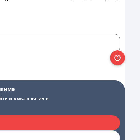
ежиме
йти и ввести логин и