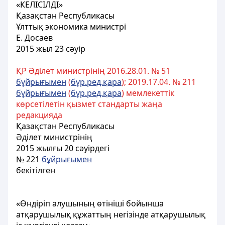
«КЕЛІСІЛДІ»
Қазақстан Республикасы
Ұлттық экономика министрі
Е. Досаев
2015 жыл 23 сәуір
ҚР Әділет министрінің 2016.28.01. № 51
бұйрығымен
(
бұр.ред.қара
); 2019.17.04. № 211
бұйрығымен
(
бұр.ред.қара
) мемлекеттік
көрсетілетін қызмет стандарты жаңа
редакцияда
Қазақстан Республикасы
Әділет министрінің
2015 жылғы 20 сәуірдегі
№ 221
бұйрығымен
бекітілген
«Өндіріп алушының өтініші бойынша
атқарушылық құжаттың негізінде атқарушылық