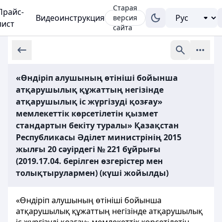
Старая
Прайс-
Видеоинструкция
версия
лист
сайта
«Өндіріп алушының өтініші бойынша
атқарушылық құжаттың негізінде
атқарушылық іс жүргізуді қозғау»
мемлекеттік көрсетілетін қызмет
стандартын бекіту туралы» Қазақстан
Республикасы Әділет министрінің 2015
жылғы 20 сәуірдегі № 221 бұйрығы
(2019.17.04. берілген өзгерістер мен
толықтырулармен) (күші жойылды)
«Өндіріп алушының өтініші бойынша
атқарушылық құжаттың негізінде атқарушылық