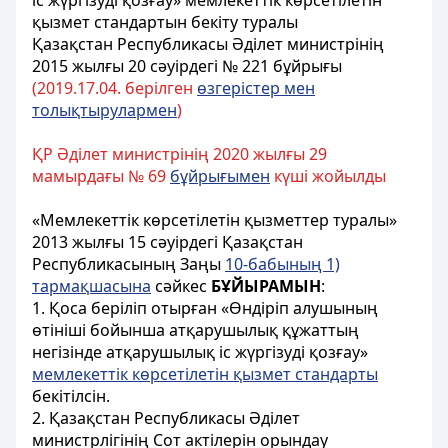
іс жүргізуді қозғау» мемлекеттік көрсетілетін
қызмет стандартын бекіту туралы
Қазақстан Республикасы Әділет министрінің
2015 жылғы 20 сәуірдегі № 221 бұйрығы
(2019.17.04. берілген
өзгерістер мен
толықтырулармен
)
ҚР Әділет министрінің 2020 жылғы 29
мамырдағы № 69
бұйрығымен
күші жойылды
«Мемлекеттік көрсетілетін қызметтер туралы»
2013 жылғы 15 сәуірдегі Қазақстан
Республикасының Заңы
10-бабының 1)
тармақшасына
сәйкес
БҰЙЫРАМЫН
:
1. Қоса беріліп отырған «Өндіріп алушының
өтініші бойынша атқарушылық құжаттың
негізінде атқарушылық іс жүргізуді қозғау»
мемлекеттік көрсетілетін қызмет стандарты
бекітілсін.
2. Қазақстан Республикасы Әділет
министрлігінің Сот актілерін орындау