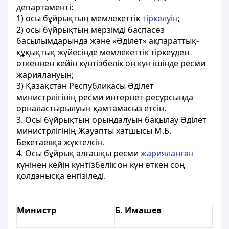
департаменті:
1) осы бұйрықтың мемлекеттік
тіркелуін
;
2) осы бұйрықтың мерзімді баспасөз
басылымдарында және «Әділет» ақпараттық-
құқықтық жүйесінде мемлекеттік тіркеуден
өткеннен кейін күнтізбелік он күн ішінде ресми
жариялануын;
3) Қазақстан Республикасы Әділет
министрлігінің ресми интернет-ресурсында
орналастырылуын қамтамасыз етсін.
3. Осы бұйрықтың орындалуын бақылау Әділет
министрлігінің Жауапты хатшысы М.Б.
Бекетаевқа жүктелсін.
4. Осы бұйрық алғашқы ресми
жарияланған
күнінен кейін күнтізбелік он күн өткен соң
қолданысқа енгізіледі.
Министр
Б. Имашев