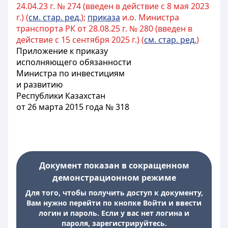
24.04.23 г. № 274 (введен в действие с 8 мая 2023
г.) (
см. стар. ред.
);
приказа
и.о. Министра
транспорта РК от 28.08.25 г. № 280 (введен в
действие с 15 сентября 2025 г.) (
см. стар. ред.
)
Приложение к приказу
исполняющего обязанности
Министра по инвестициям
и развитию
Республики Казахстан
от 26 марта 2015 года № 318
Документ показан в сокращенном
демонстрационном режиме
Для того, чтобы получить доступ к документу,
Вам нужно перейти по кнопке Войти и ввести
логин и пароль. Если у вас нет логина и
пароля, зарегистрируйтесь.