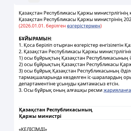
Қазақстан Республикасы Қаржы министрлігінің 
Қазақстан Республикасы Қаржы министрінің 20
(2026.01.01. берілген
өзгерістермен
)
БҰЙЫРАМЫН
:
1. Қоса беріліп отырған өзгерістер енгізілеті
2. Қазақстан Республикасы Қаржы министрлігіні
1) осы бұйрықтың Қазақстан Республикасының Ә
2) осы бұйрықтың Қазақстан Республикасы Қар
3) осы бұйрық Қазақстан Республикасының Әділет
тармақшаларында көзделген іс-шаралардың оры
департаментіне ұсынуды қамтамасыз етсін.
3. Осы бұйрық оның алғашқы ресми
жарияланғ
Қазақстан Республикасының
Қаржы министрі
«
КЕЛІСІМДІ»