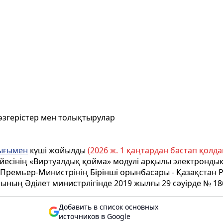
өзгерістер мен толықтырулар
ығымен
күші жойылды
(2026 ж. 1 қаңтардан бастап қолдан
йесінің «Виртуалдық қойма» модулі арқылы электрондық
ы Премьер-Министрінің Бірінші орынбасары - Қазақстан
ының Әділет министрлігінде 2019 жылғы 29 сәуірде № 186
Добавить в список основных
источников в Google