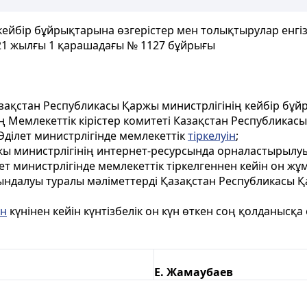
кейбір бұйрықтарына өзгерістер мен толықтырулар енгі
21 жылғы 1 қарашадағы № 1127 бұйрығы
н Қазақстан Республикасы Қаржы министрлігінің кейбір б
ң Мемлекеттік кірістер комитеті Казақстан Республикас
ділет министрлігінде мемлекеттік
тіркелуін
;
жы министрлігінің интернет-ресурсында орналастырылу
 министрлігінде мемлекеттік тіркелгеннен кейін он жұм
ндалуы туралы мәліметтерді Қазақстан Республикасы Қа
ан
күнінен кейін күнтізбелік он күн өткен соң қолданысқа е
Е. Жамаубаев