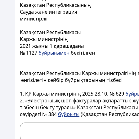
Қазақстан Республикасының
Сауда және интеграция
министірлігі
Қазақстан Республикасы
Қаржы министрінің
2021 жылғы 1 қарашадағы
№ 1127
бұйрығымен
бекітілген
Қазақстан Республикасы Қаржы министрлігінің 
енгізілетін кейбір бұйрықтарының тізбесі
1. ҚР Қаржы министрінің 2025.28.10. № 629
бұйр
2. «Электрондық шот-фактуралар ақпараттық жү
тізбесін бекіту туралы» Қазақстан Республикас
сәуірдегі № 384
бұйрығы
(Қазақстан Республикас