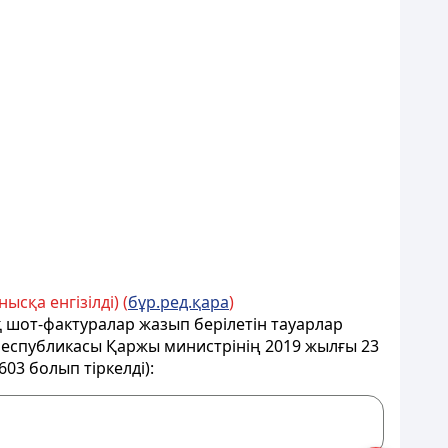
ысқа енгізілді) (
бұр.ред.қара
)
 шот-фактуралар жазып берілетін тауарлар
 Республикасы Қаржы министрінің 2019 жылғы 23
03 болып тіркелді):