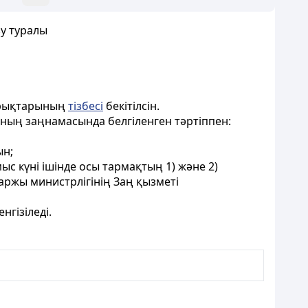
зу туралы
ұйрықтарының
тізбесі
бекітілсін.
ының заңнамасында белгіленген тәртіппен:
ын;
ыс күні ішінде осы тармақтың 1) және 2)
ржы министрлігінің Заң қызметі
нгізіледі.