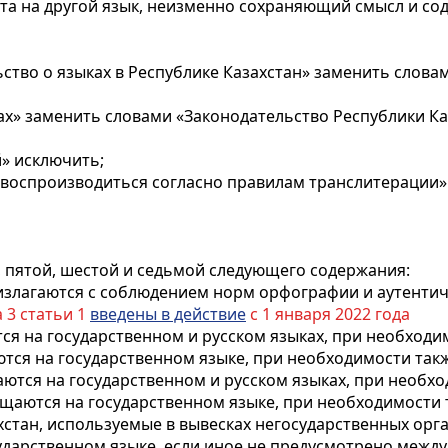
кста на другой язык, неизменно сохраняющий смысл и со
ьство о языках в Республике Казахстан» заменить слова
ах» заменить словами «Законодательство Республики Каз
й» исключить;
ы воспроизводиться согласно правилам транслитерации»
, пятой, шестой и седьмой следующего содержания:
злагаются с соблюдением норм орфографии и аутентичн
 3 статьи 1
введены в действие
с 1 января 2022 года
я на государственном и русском языках, при необходим
ся на государственном языке, при необходимости также 
тся на государственном и русском языках, при необход
аются на государственном языке, при необходимости та
хстан, используемые в вывесках негосударственных орг
сударственном языке, если иное не предусмотрено ме