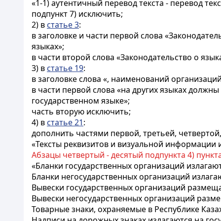
«1-1) аутентичный перевод текста - перевод те
подпункт 7) исключить;
2) в
статье 3
:
в заголовке и части первой слова «Законодател
языках»;
в части второй слова «Законодательство о язык
3) в
статье 19
:
в заголовке слова «, наименований организаци
в части первой слова «на других языках должн
государственном языке»;
часть вторую исключить;
4) в
статье 21
:
дополнить частями первой, третьей, четвертой
«Тексты реквизитов и визуальной информации и
Абзацы четвертый - десятый подпункта 4) пункта
«Бланки государственных организаций излагаютс
Бланки негосударственных организаций излагают
Вывески государственных организаций размещаю
Вывески негосударственных организаций размещ
Товарные знаки, охраняемые в Республике Каза
Надписи на дорожных знаках излагаются на го