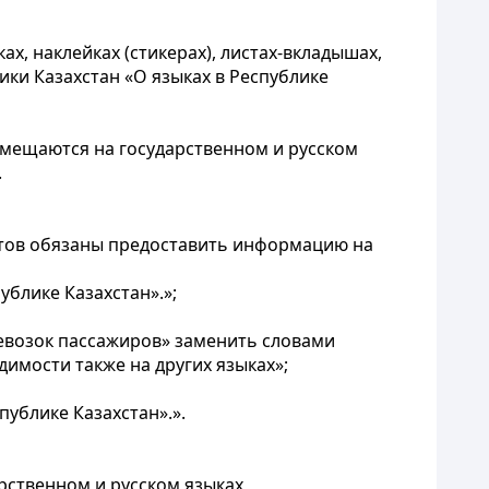
х, наклейках (стикерах), листах-вкладышах,
ики Казахстан «О языках в Республике
змещаются на государственном и русском
.
ортов обязаны предоставить информацию на
блике Казахстан».»;
евозок пассажиров» заменить словами
имости также на других языках»;
ублике Казахстан».».
рственном и русском языках,