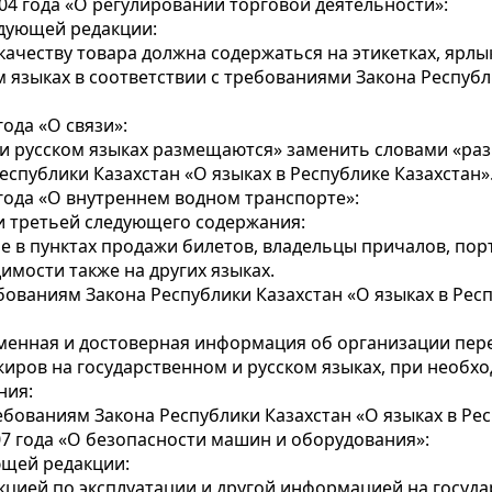
04 года «О регулировании торговой деятельности»:
дующей редакции:
еству товара должна содержаться на этикетках, ярлыка
 языках в соответствии с требованиями Закона Республ
ода «О связи»:
 и русском языках размещаются» заменить словами «ра
еспублики Казахстан «О языках в Республике Казахстан»
 года «О внутреннем водном транспорте»:
и третьей следующего содержания:
ле в пунктах продажи билетов, владельцы причалов, п
имости также на других языках.
ованиям Закона Республики Казахстан «О языках в Респу
еменная и достоверная информация об организации пер
ров на государственном и русском языках, при необход
ния:
бованиям Закона Республики Казахстан «О языках в Респ
07 года «О безопасности машин и оборудования»:
ющей редакции:
цией по эксплуатации и другой информацией на госуда