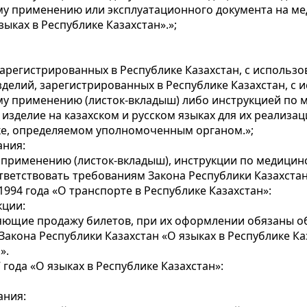
му применению или эксплуатационного документа на ме
ыках в Республике Казахстан».»;
 зарегистрированных в Республике Казахстан, с исполь
зделий, зарегистрированных в Республике Казахстан, с 
ому применению (листок-вкладыш) либо инструкцией по
изделие на казахском и русском языках для их реализа
дке, определяемом уполномоченным органом.»;
ания:
у применению (листок-вкладыш), инструкции по медици
ветствовать требованиям Закона Республики Казахстан «
1994 года «О транспорте в Республике Казахстан»:
кции:
ляющие продажу билетов, при их оформлении обязаны об
 Закона Республики Казахстан «О языках в Республике К
».
 года «О языках в Республике Казахстан»:
ания: