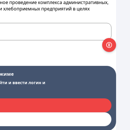
ьное проведение комплекса административных,
и хлебоприемных предприятий в целях
ежиме
йти и ввести логин и