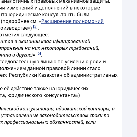
ы аналогичных правовых механизмов защиты.
ии изменений и дополнений в некоторые
нта юридические консультанты были
(подробнее см. «
Расширение полномочий
[5]
роизводстве»)
.
отметил следующее:
нтов в оказании квал ифицированной
странения на них некоторых требований,
[6]
нта и другие)»
.
оследовательную линию по усилению роли и
одолжением данной правовой линии стало
екс Республики Казахстан об административных
 её действие также на юридических
та, юридического консультанта»)
ической консультации, адвокатской конторы, а
в установленные законодательством сроки по
х профессиональных обязанностей, если