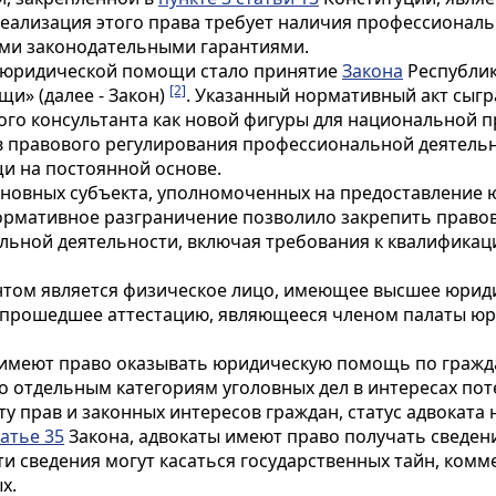
Реализация этого права требует наличия профессиона
ми законодательными гарантиями.
я юридической помощи стало принятие
Закона
Республики
[2]
и» (далее - Закон)
. Указанный нормативный акт сыгр
го консультанта как новой фигуры для национальной п
в правового регулирования профессиональной деятельн
 на постоянной основе.
овных субъекта, уполномоченных на предоставление юр
ормативное разграничение позволило закрепить правово
ьной деятельности, включая требования к квалификаци
нтом является физическое лицо, имеющее высшее юриди
, прошедшее аттестацию, являющееся членом палаты ю
 имеют право оказывать юридическую помощь по гражд
о отдельным категориям уголовных дел в интересах по
у прав и законных интересов граждан, статус адвокат
татье 35
Закона, адвокаты имеют право получать сведе
Эти сведения могут касаться государственных тайн, ко
х.