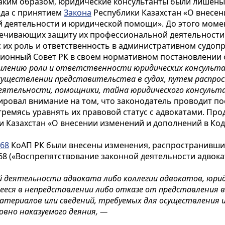
Таким образом, юридические консультанты были лишен
года с принятием
Закона
Республики Казахстан «О внесен
й деятельности и юридической помощи». До этого моме
печивающих защиту их профессиональной деятельности 
 их роль и ответственность в административном судоп
ционный Совет РК в своем нормативном постановлении 
силению роли и ответственности юридических консульта
осуществлении представительства в судах, путем распро
еятельности, помощники, тайна юридического консульта
ировал внимание на том, что законодатель проводит п
тремясь уравнять их правовой статус с адвокатами. Пр
 Казахстан «О внесении изменений и дополнений в Код
668
КоАП РК были внесены изменения, распространившие
68 («Воспрепятствование законной деятельности адвока
 деятельности адвоката либо коллегии адвокатов, юрид
ееся в непредставлении либо отказе от представления 
атериалов или сведений, требуемых для осуществления и
овно наказуемого деяния, —