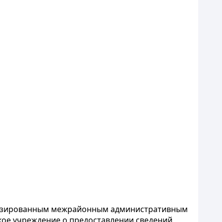
иализированным межрайонным административным
кое учреждение о предоставлении сведений,