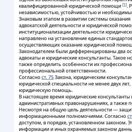
[1]
квалифицированной юридической помощи
. 
независимостью, устойчивостью и необходимы
Знаковым этапом в развитии системы оказани
адвокатской деятельности и юридической помощ
институционализации деятельности юридическо
направлено на установление единых стандарто
осуществляющих оказание юридической помощи
Законодателем были дифференцированы два осн
адвокаты и юридические консультанты. Такое н
также определить особенности их профессионал
профессиональной ответственности.
Согласно
ст. 75
Закона, юридическим консульта
юридической специальности не менее двух лет
юридическую помощь.
В настоящее время юридические консультанты
административных правонарушениях, а также п
Несмотря на общую цель деятельности — защит
информационными полномочиями. Согласно
с
доступом, в порядке, установленном законом. 
информации и иных охраняемых законом данны