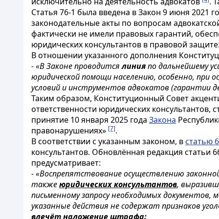
исключительно на деятельность адвокатов
. 
Статья 76-1 была введена в Закон 9 июня 2021 
законодательные акты по вопросам адвокатско
фактически не имели правовых гарантий, обес
юридических консультантов в правовой защите:
В отношении указанного дополнения Конститу
- «В Законе проводится
линия
по дальнейшему у
юридической помощи населению, особенно, при 
условий и инструментов адвокатов (гарантии д
Таким образом, Конституционный Совет акцент
ответственности юридических консультантов, с
принятие 10 января 2025 года
Закона
Республики
[7]
правонарушениях»
.
В соответствии с указанным законом, в
статью 
консультантов. Обновлённая редакция статьи 6
предусматривает:
- «Воспрепятствование осуществлению законной
также
юридических консультантов
, выразивш
письменному запросу необходимых документов, м
указанные действия не содержат признаков угол
влечёт наложение штрафа: