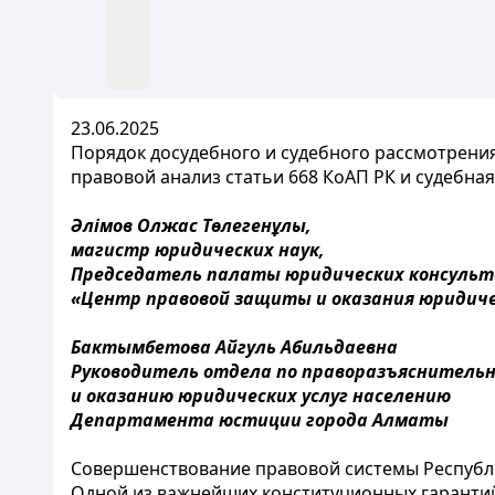
23.06.2025
Порядок досудебного и судебного рассмотрения
правовой анализ статьи 668 КоАП РК и судебна
Әлімов Олжас Төлегенұлы,
магистр юридических наук,
Председатель палаты юридических консуль
«Центр правовой защиты и оказания юридиче
Бактымбетова Айгуль Абильдаевна
Руководитель отдела по праворазъяснитель
и оказанию юридических услуг населению
Департамента юстиции города Алматы
Совершенствование правовой системы Республи
Одной из важнейших конституционных гаранти