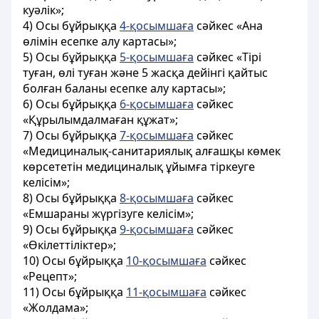
куәлік»;
4) Осы бұйрыққа
4-қосымшаға
сәйкес «Ана
өлімін есепке алу картасы»;
5) Осы бұйрыққа
5-қосымшаға
сәйкес «Тірі
туған, өлі туған және 5 жасқа дейінгі қайтыс
болған баланы есепке алу картасы»;
6) Осы бұйрыққа
6-қосымшаға
сәйкес
«Құрылымдалмаған құжат»;
7) Осы бұйрыққа
7-қосымшаға
сәйкес
«Медициналық-санитариялық алғашқы көмек
көрсететін медициналық ұйымға тіркеуге
келісім»;
8) Осы бұйрыққа
8-қосымшаға
сәйкес
«Емшараны жүргізуге келісім»;
9) Осы бұйрыққа
9-қосымшаға
сәйкес
«Өкілеттіліктер»;
10) Осы бұйрыққа
10-қосымшаға
сәйкес
«Рецепт»;
11) Осы бұйрыққа
11-қосымшаға
сәйкес
«Жолдама»;