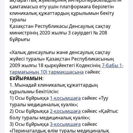
ақпараттық жүйелерінің интероперабельділігін
қамтамасыз ету үшін платформаға берілетін
клиникалық құжаттардың құрылымын бекіту
туралы
Қазақстан Республикасы Денсаулық сақтау
министрінің 2020 жылғы 3 сәуірдегі № 208
бұйрығы
«Халық денсаулығы және денсаулық сақтау
жүйесі туралы» Қазақстан Республикасының
2009 жылғы 18 қыркүйектегі Кодексінің
7-бабы 1-
тармағының 10) тармақшасына
сәйкес
БҰЙЫРАМЫН
:
1. Мынадай клиникалық құжаттардың
құрылымы бекітілсін:
1) Осы бұйрыққа
1-қосымшаға
сәйкес «Туу
туралы медициналық куәлік»;
2) Осы бұйрыққа
2-қосымшаға
сәйкес «Қайтыс
болу туралы медициналық куәлік»;
3) Осы бұйрыққа
3-қосымшаға
сәйкес
«Перинаталдық өлім туралы медициналық