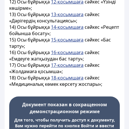
12) Осы бұйрыққа
12-қосымшаға
сәйкес «Үзінді
көшірме»;
13) Осы бұйрыққа
13-қосымшаға
сәйкес
«Дәрігердің консультациясы»;
14) Осы бұйрыққа
14-қосымшаға
сәйкес «Рецепт
бойынша босату»;
15) Осы бұйрыққа
15-қосымшаға
сәйкес «Бас
тарту»;
16) Осы бұйрыққа
16-қосымшаға
сәйкес
«Емдеуге жатқызудан бас тарту»;
17) Осы бұйрыққа
17-қосымшаға
сәйкес
«Жолдамаға қосымша»;
18) Осы бұйрыққа
18-қосымшаға
сәйкес
«Медициналық көмек көрсету жоспары»;
Документ показан в сокращенном
демонстрационном режиме
Для того, чтобы получить доступ к документу,
Вам нужно перейти по кнопке Войти и ввести