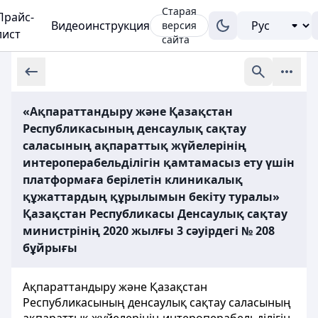
Старая
Прайс-
Видеоинструкция
версия
лист
сайта
«Ақпараттандыру және Қазақстан
Республикасының денсаулық сақтау
саласының ақпараттық жүйелерінің
интероперабельділігін қамтамасыз ету үшін
платформаға берілетін клиникалық
құжаттардың құрылымын бекіту туралы»
Қазақстан Республикасы Денсаулық сақтау
министрінің 2020 жылғы 3 сәуірдегі № 208
бұйрығы
Ақпараттандыру және Қазақстан
Республикасының денсаулық сақтау саласының