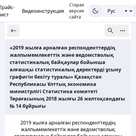
Старая
Прайс-
Видеоинструкция
версия
лист
сайта
«2019 жылға арналған респонденттердің
жалпымемлекеттік және ведомстволық
статистикалық байқаулар бойынша
алғашқы статистикалық деректерді ұсыну
графигін бекіту туралы» Қазақстан
Республикасы Ұлттық экономика
министрлігі Статистика комитеті
Төрағасының 2018 жылғы 26 желтоқсандағы
№ 14 бұйрығы
2019 жылға арналған респонденттердің
жалпымемлекеттік және ведомстволық