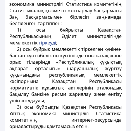
экономика министрлігі Статистика комитетінің
Статистикалық қызметті жоспарлау басқармасы
Заң басқармасымен бірлесіп заңнамада
белгіленген тәртіппен:
1) осы бұйрықты Қазақстан
Республикасының Әділет министрлігінде
мемлекеттік
тіркеуді
;
2) осы бұйрық мемлекеттік тіркелген күнінен
бастап күнтізбелік он күн ішінде оны қазақ және
орыс тілдерінде «Республикалық құқықтық
ақпарат орталығы» шаруашылық жүргізу
құқығындағы республикалық мемлекеттік
кәсіпорнына Қазақстан Республикасы
нормативтік құқықтық актілерінің эталондық
бақылау банкіне ресми жариялау және енгізу
үшін жолдауды;
3) осы бұйрықты Қазақстан Республикасы
Ұлттық экономика министрлігі Статистика
комитетінің интернет-ресурсында
орналастыруды қамтамасыз етсін.