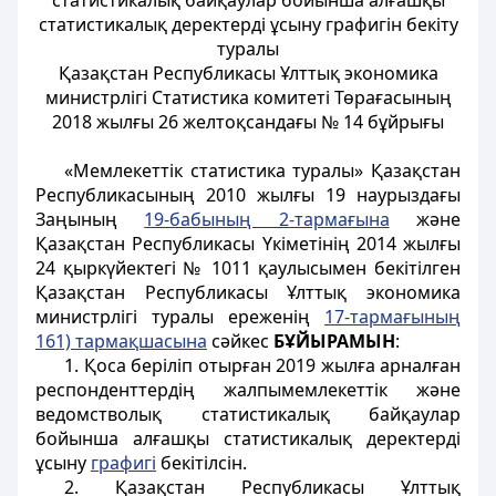
статистикалық байқаулар бойынша алғашқы
статистикалық деректерді ұсыну графигін бекіту
туралы
Қазақстан Республикасы Ұлттық экономика
министрлігі Статистика комитеті Төрағасының
2018 жылғы 26 желтоқсандағы № 14 бұйрығы
«Мемлекеттік статистика туралы» Қазақстан
Республикасының 2010 жылғы 19 наурыздағы
Заңының
19-бабының 2-тармағына
және
Қазақстан Республикасы Үкіметінің 2014 жылғы
24 қыркүйектегі № 1011 қаулысымен бекітілген
Қазақстан Республикасы Ұлттық экономика
министрлігі туралы ереженің
17-тармағының
161) тармақшасына
сәйкес
БҰЙЫРАМЫН
:
1. Қоса беріліп отырған 2019 жылға арналған
респонденттердің жалпымемлекеттік және
ведомстволық статистикалық байқаулар
бойынша алғашқы статистикалық деректерді
ұсыну
графигі
бекітілсін.
2. Қазақстан Республикасы Ұлттық