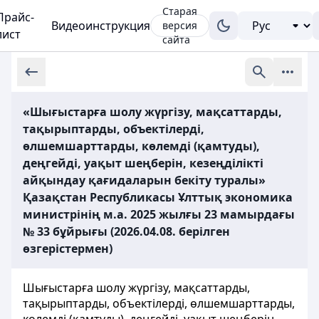
Старая
Прайс-
Видеоинструкция
версия
лист
сайта
«Шығыстарға шолу жүргізу, мақсаттарды,
тақырыптарды, объектілерді,
өлшемшарттарды, көлемді (қамтуды),
деңгейді, уақыт шеңберін, кезеңділікті
айқындау қағидаларын бекіту туралы»
Қазақстан Республикасы Ұлттық экономика
министрінің м.а. 2025 жылғы 23 мамырдағы
№ 33 бұйрығы (2026.04.08. берілген
өзгерістермен)
Шығыстарға шолу жүргізу, мақсаттарды,
тақырыптарды, объектілерді, өлшемшарттарды,