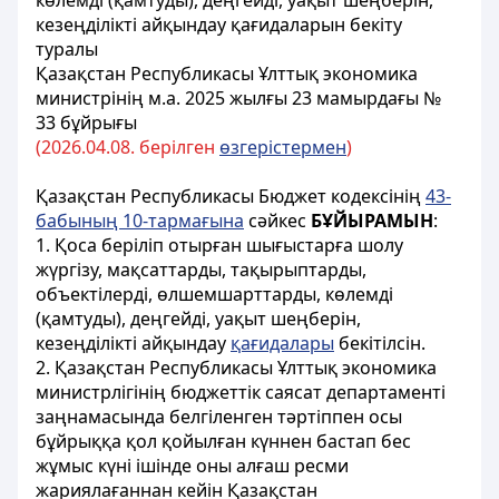
көлемді (қамтуды), деңгейді, уақыт шеңберін,
кезеңділікті айқындау қағидаларын бекіту
туралы
Қазақстан Республикасы Ұлттық экономика
министрінің м.а. 2025 жылғы 23 мамырдағы №
33 бұйрығы
(2026.04.08. берілген
өзгерістермен
)
Қазақстан Республикасы Бюджет кодексінің
43-
бабының 10-тармағына
сәйкес
БҰЙЫРАМЫН
:
1. Қоса беріліп отырған шығыстарға шолу
жүргізу, мақсаттарды, тақырыптарды,
объектілерді, өлшемшарттарды, көлемді
(қамтуды), деңгейді, уақыт шеңберін,
кезеңділікті айқындау
қағидалары
бекітілсін.
2. Қазақстан Республикасы Ұлттық экономика
министрлігінің бюджеттік саясат департаменті
заңнамасында белгіленген тәртіппен осы
бұйрыққа қол қойылған күннен бастап бес
жұмыс күні ішінде оны алғаш ресми
жариялағаннан кейін Қазақстан