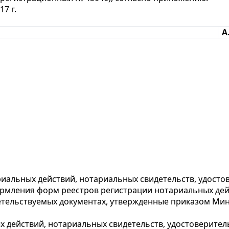
7 г.
А
иальных действий, нотариальных свидетельств, удостов
ормления форм реестров регистрации нотариальных дей
етельствуемых документах, утвержденные приказом Миню
 действий, нотариальных свидетельств, удостоверител