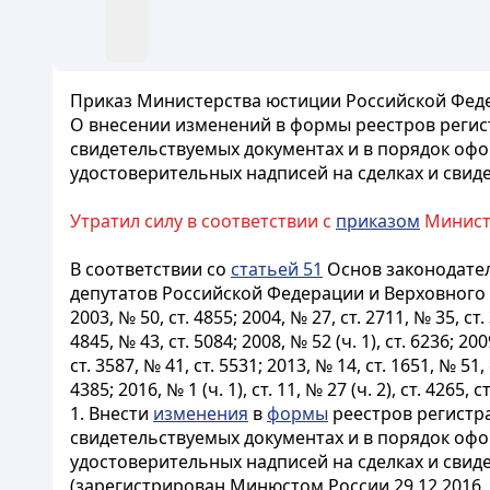
Приказ Министерства юстиции Российской Феде
О внесении изменений в формы реестров регист
свидетельствуемых документах и в порядок оф
удостоверительных надписей на сделках и свид
Утратил силу в соответствии с
приказом
Министе
В соответствии со
статьей 51
Основ законодател
депутатов Российской Федерации и Верховного С
2003, № 50, ст. 4855; 2004, № 27, ст. 2711, № 35, ст. 
4845, № 43, ст. 5084; 2008, № 52 (ч. 1), ст. 6236; 200
ст. 3587, № 41, ст. 5531; 2013, № 14, ст. 1651, № 51, ст
4385; 2016, № 1 (ч. 1), ст. 11, № 27 (ч. 2), ст. 4265,
1. Внести
изменения
в
формы
реестров регистра
свидетельствуемых документах и в порядок оф
удостоверительных надписей на сделках и свид
(зарегистрирован Минюстом России 29.12.2016,