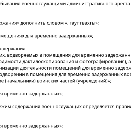
тбывания военнослужащими административного ареста н
ржания» дополнить словом «, гауптвахты»;
 помещениях для временно задержанных»;
содержания:
х, водворяемых в помещения для временно задержанны
одимости дактилоскопирования и фотографирования), 
анизации деятельности помещений для временно задерж
о водворении в помещения для временно задержанных в
 (начальники) воинских частей (учреждений)»;
ля временно задержанных»;
режим содержания военнослужащих определяется прав
ля временно задержанных»;