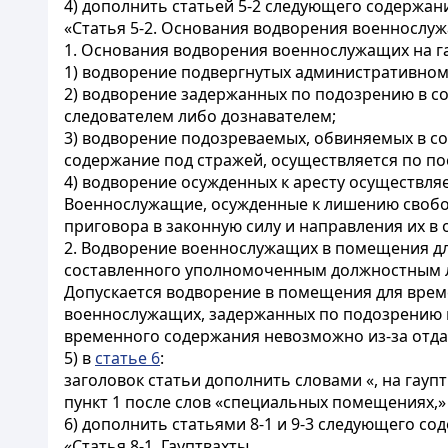
4) дополнить
статьей 5-2
следующего содержани
«Статья 5-2. Основания водворения военнослу
1. Основания водворения военнослужащих на г
1) водворение подвергнутых административному
2) водворение задержанных по подозрению в с
следователем либо дознавателем;
3) водворение подозреваемых, обвиняемых в с
содержание под стражей, осуществляется по по
4) водворение осужденных к аресту осуществля
Военнослужащие, осужденные к лишению свобод
приговора в законную силу и направления их в
2. Водворение военнослужащих в помещения д
составленного уполномоченным должностным 
Допускается водворение в помещения для врем
военнослужащих, задержанных по подозрению в 
временного содержания невозможно из-за отда
5) в
статье 6
:
заголовок статьи дополнить словами «, на гауп
пункт 1 после слов «специальных помещениях,»
6) дополнить
статьями 8-1
и 9-3 следующего со
«Статья 8-1. Гауптвахты