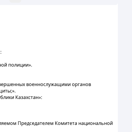
:
ной полиции».
совершенных военнослужащими органов
щиты;».
блики Казахстан»:
деляемом Председателем Комитета национальной