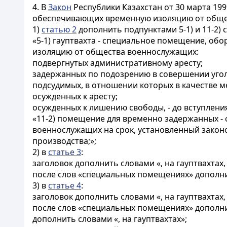
4. В
Закон
Республики Казахстан от 30 марта 19
обеспечивающих временную изоляцию от обще
1)
статью 2
дополнить подпунктами 5-1) и 11-2)
«5-1) гауптвахта - специальное помещение, о
изоляцию от общества военнослужащих:
подвергнутых административному аресту;
задержанных по подозрению в совершении угол
подсудимых, в отношении которых в качестве 
осужденных к аресту;
осужденных к лишению свободы, - до вступлени
«11-2) помещение для временно задержанных 
военнослужащих на срок, установленный закон
производства;»;
2) в
статье 3
:
заголовок дополнить словами «, на гауптвахта
после слов «специальных помещениях» дополнит
3) в
статье 4
:
заголовок дополнить словами «, на гауптвахта
после слов «специальных помещениях» дополнит
дополнить словами «, на гауптвахтах»;