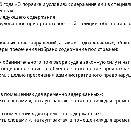
99 года «О порядке и условиях содержания лиц в специ
ства»:
 следующего содержания:
борудованное при органах военной полиции, обеспечив
овных правонарушений, а также подозреваемых, обвин
меры пресечения избрано содержание под стражей;
я обвинительного приговора суда в законную силу и нап
- специальное приспособленное помещение, предназнач
ом, с целью пресечения административного правонару
х, в помещениях для временно задержанных»;
ь словами «, на гауптвахтах, в помещениях для време
х, в помещениях для временно задержанных»;
ь словами «, на гауптвахтах, в помещениях для време