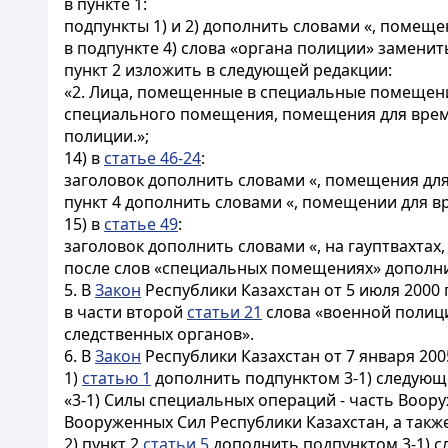
в пункте 1:
подпункты 1) и 2) дополнить словами «, помещ
в подпункте 4) слова «органа полиции» замени
пункт 2 изложить в следующей редакции:
«2. Лица, помещенные в специальные помещен
специального помещения, помещения для врем
полиции.»;
14) в
статье 46-24
:
заголовок дополнить словами «, помещения дл
пункт 4 дополнить словами «, помещении для 
15) в
статье 49
:
заголовок дополнить словами «, на гауптвахта
после слов «специальных помещениях» дополнит
5. В
Закон
Республики Казахстан от 5 июля 2000
в части второй
статьи 21
слова «военной полици
следственных органов».
6. В
Закон
Республики Казахстан от 7 января 20
1)
статью 1
дополнить подпунктом 3-1) следующ
«3-1) Силы специальных операций - часть Воор
Вооруженных Сил Республики Казахстан, а также
2) пункт 2
статьи 5
дополнить подпунктом 3-1) 