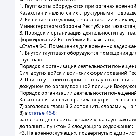
1. Гауптвахты оборудуются при органах военн
Казахстан и являются их структурными подразд
2. Решение о создании, реорганизации и ликви
Министерством обороны Республики Казахстан,
3. Порядок и организация деятельности гауптв
формирований Республики Казахстан.»;
«Статья 9-3. Помещения для временно задержа
1. Внутри гауптвахт оборудуются помещения д
гауптвахт.
Порядок и организация деятельности помещен
Сил, других войск и воинских формирований Ре
2. При отсутствии в гарнизонах гауптвахт пр
дежурном по органу военной полиции Вооружен
Порядок организации деятельности помещений
Казахстан и типовые правила внутреннего расп
7) заголовок главы 3-2 дополнить словами «, на 
8) в
статье 46-8
:
заголовок дополнить словами «, на гауптвахтах»
дополнить пунктом 3 следующего содержания:
«3. На военнослужащих, подвергнутых админист