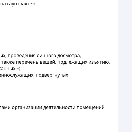
а гауптвахте.»;
х, проведения личного досмотра,
а также перечень вещей, подлежащих изъятию,
анных.»;
оеннослужащих, подвергнутых
илами организации деятельности помещений