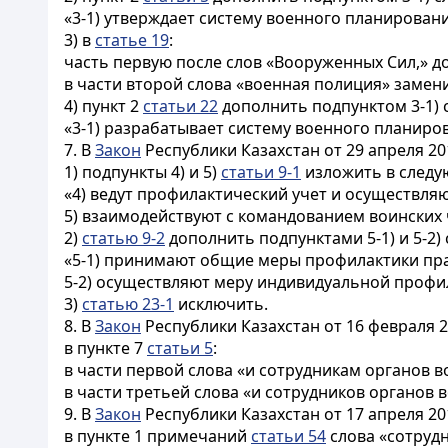
«3-1) утверждает систему военного планировани
3) в
статье 19
:
часть первую после слов «Вооруженных Сил,» д
в части второй слова «военная полиция» замен
4) пункт 2
статьи 22
дополнить подпунктом 3-1)
«3-1) разрабатывает систему военного планиров
7. В
Закон
Республики Казахстан от 29 апреля 2
1) подпункты 4) и 5)
статьи 9-1
изложить в следу
«4) ведут профилактический учет и осуществля
5) взаимодействуют с командованием воинских
2)
статью 9-2
дополнить подпунктами 5-1) и 5-2
«5-1) принимают общие меры профилактики п
5-2) осуществляют меру индивидуальной профи
3)
статью 23-1
исключить.
8. В
Закон
Республики Казахстан от 16 февраля 2
в пункте 7
статьи 5
:
в части первой слова «и сотрудникам органов 
в части третьей слова «и сотрудников органов
9. В
Закон
Республики Казахстан от 17 апреля 2
в пункте 1 примечаний
статьи 54
слова «сотруд