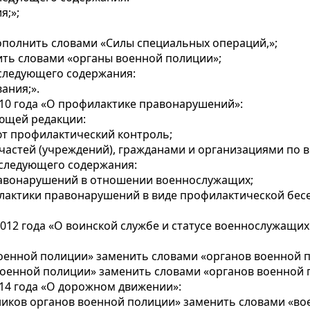
я;»;
ополнить словами «Силы специальных операций,»;
ить словами «органы военной полиции»;
 следующего содержания:
ания;».
010 года «О профилактике правонарушений»:
ющей редакции:
ют профилактический контроль;
 частей (учреждений), гражданами и организациями по
) следующего содержания:
равонарушений в отношении военнослужащих;
лактики правонарушений в виде профилактической бесе
012 года «О воинской службе и статусе военнослужащих
военной полиции» заменить словами «органов военной 
 военной полиции» заменить словами «органов военной 
014 года «О дорожном движении»:
ников органов военной полиции» заменить словами «в