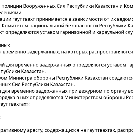
ой полиции Вооруженных Сил Республики Казахстан и Ко
елениями.
дации гауптвахт принимается в зависимости от их ведо
 Комитетом национальной безопасности Республики Ка
ахт определяются уставом гарнизонной и караульной слу
нных
ля временно задержанных, на которых распространяются
ий для временно задержанных определяются уставом г
спублики Казахстан.
иказом Министра обороны Республики Казахстан создают
ных Сил Республики Казахстан.
 для временно задержанных при дежурном по органу в
орядка в них определяются Министерством обороны Рес
гауптвахтах»;
;
ративному аресту, содержащихся на гауптвахтах, распр