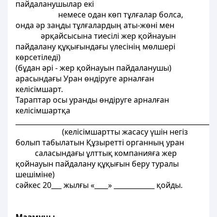
пайдаланушылар екі
немесе одан көп тұлғалар болса,
онда әр заңды тұлғалардың аты-жөні мен
әрқайсысына тиесілі жер қойнауын
пайдалану құқығындағы үлесінің мөлшері
көрсетіледі)
(бұдан әрі - жер қойнауын пайдаланушы)
арасындағы Уран өндіруге арналған
келісімшарт.
Тараптар осы уранды өндіруге арналған
келісімшартқа
___________________________________________________________
(келісімшартты жасасу үшін негіз
болып табылатын Құзыретті органның уран
саласындағы ұлттық компанияға жер
қойнауын пайдалану құқығын беру туралы
шешіміне)
сәйкес 20___ жылғы «____» ____________ қойды.