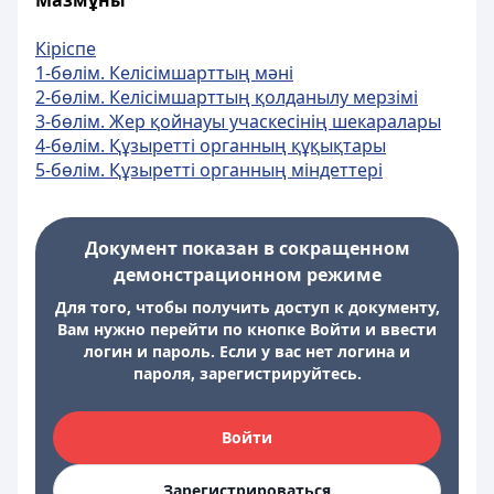
Мазмұны
Кіріспе
1-бөлім. Келісімшарттың мәні
2-бөлім. Келісімшарттың қолданылу мерзімі
3-бөлім. Жер қойнауы учаскесінің шекаралары
4-бөлім. Құзыретті органның құқықтары
5-бөлім. Құзыретті органның міндеттері
Документ показан в сокращенном
демонстрационном режиме
Для того, чтобы получить доступ к документу,
Вам нужно перейти по кнопке Войти и ввести
логин и пароль. Если у вас нет логина и
пароля, зарегистрируйтесь.
Войти
Зарегистрироваться