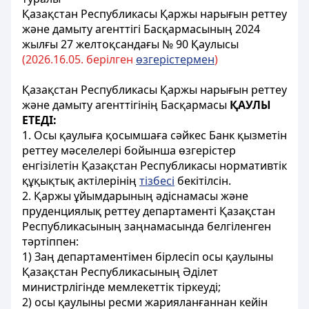
Қазақстан Республикасы Қаржы нарығын реттеу
және дамыту агенттігі Басқармасының 2024
жылғы 27 желтоқсандағы № 90 Қаулысы
(2026.
16.
05. берілген
өзгерістермен
)
Қазақстан Республикасы Қаржы нарығын реттеу
және дамыту агенттігінің Басқармасы
ҚАУЛЫ
ЕТЕДІ:
1. Осы қаулыға қосымшаға сәйкес Банк қызметін
реттеу мәселелері бойынша өзгерістер
енгізілетін Қазақстан Республикасы нормативтік
құқықтық актілерінің
тізбесі
бекітілсін.
2. Қаржы ұйымдарының әдіснамасы және
пруденциялық реттеу департаменті Қазақстан
Республикасының заңнамасында белгіленген
тәртіппен:
1) Заң департаментімен бірлесіп осы қаулыны
Қазақстан Республикасының Әділет
министрлігінде мемлекеттік тіркеуді;
2) осы қаулыны ресми жарияланғаннан кейін