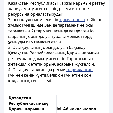
Қазақстан Республикасы Қаржы нарығын реттеу
және дамыту агенттігінің ресми интернет-
ресурсына орналастыруды;
3) осы қаулы мемлекеттік
тіркелгеннен
кейін он
жұмыс күні ішінде Заң департаментіне осы
тармақтың 2) тармақшасында көзделген іс-
шараның орындалуы туралы мәліметтерді
ұсынуды қамтамасыз етсін.
3. Осы қаулының орындалуын бақылау
Қазақстан Республикасының Қаржы нарығын
реттеу және дамыту агенттігі Төрағасының
жетекшілік ететін орынбасарына жүктелсін.
4. Осы қаулы алғашқы ресми
жарияланған
күнінен кейін күнтізбелік он күн өткен соң
қолданысқа енгізіледі.
Қазақстан
Республикасының
Қаржы нарығын
М. Абылкасымова