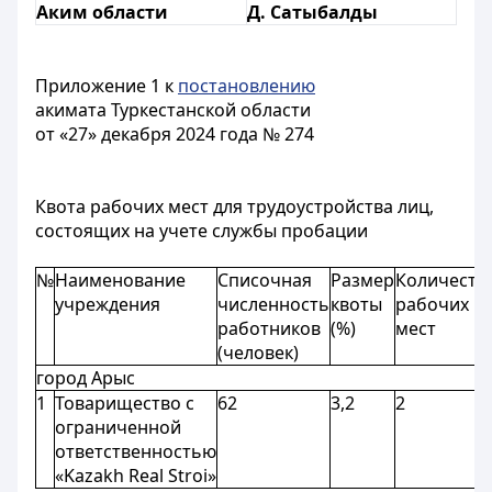
Аким области
Д. Сатыбалды
Приложение 1 к
постановлению
акимата Туркестанской области
от «27» декабря 2024 года № 274
Квота рабочих мест для трудоустройства лиц,
состоящих на учете службы пробации
№
Наименование
Списочная
Размер
Количеств
учреждения
численность
квоты
рабочих
работников
(%)
мест
(человек)
город Арыс
1
Товарищество с
62
3,2
2
ограниченной
ответственностью
«Kazakh Real Stroi»