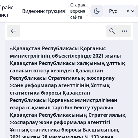
Старая
Прайс-
Видеоинструкция
версия
лист
сайта
«Қазақстан Республикасы Қорғаныс
министрлігінің объектілерінде 2021 жылы
Қазақстан Республикасы халқының ұлттық
санағын өткізу кезіндегі Қазақстан
Республикасы Стратегиялық жоспарлау
және реформалар агенттігінің Ұлттық
статистика бюросы Қазақстан
Республикасы Қорғаныс министрлігімен
өзара іс-қимыл тәртібін бекіту туралы»
Қазақстан Республикасының Стратегиялық
жоспарлау және реформалар агенттігі
Ұлттық статистика бюросы Басшысының
2021 жылғы 28 маусымдағы № 133 және