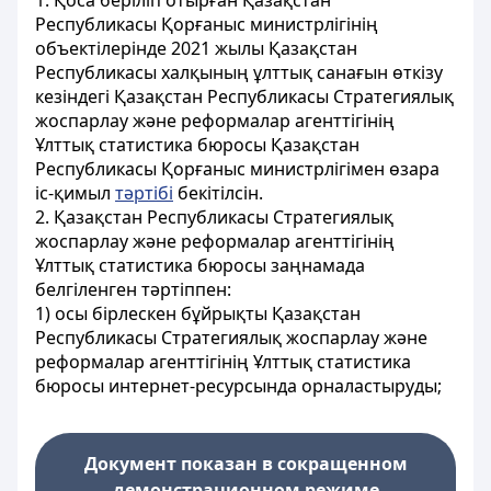
1. Қоса беріліп отырған Қазақстан
Республикасы Қорғаныс министрлігінің
объектілерінде 2021 жылы Қазақстан
Республикасы халқының ұлттық санағын өткізу
кезіндегі Қазақстан Республикасы Стратегиялық
жоспарлау және реформалар агенттігінің
Ұлттық статистика бюросы Қазақстан
Республикасы Қорғаныс министрлігімен өзара
іс-қимыл
тәртібі
бекітілсін.
2. Қазақстан Республикасы Стратегиялық
жоспарлау және реформалар агенттігінің
Ұлттық статистика бюросы заңнамада
белгіленген тәртіппен:
1) осы бірлескен бұйрықты Қазақстан
Республикасы Стратегиялық жоспарлау және
реформалар агенттігінің Ұлттық статистика
бюросы интернет-ресурсында орналастыруды;
Документ показан в сокращенном
демонстрационном режиме