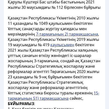
Қарулы Күштері Бас штабы бастығының 2021
жылғы 30 маусымдағы № 112 бірлескен бұйрығы
Қазақстан Республикасы Үкіметінің 2010 жылғы
11 қазандағы № 1049 қаулысымен бекітілген
Ұлттық санақтарды жүргізу қағидасы мен
мерзімдерінің
7-тармағының 2) тармақшасына
,
Қазақстан Республикасы Үкіметінің 2019 жылғы
19 маусымдағы № 419
қаулысымен
бекітілген
2021 жылы Қазақстан Республикасы халқының
ұлттық санағын өткізу жөніндегі іс-шаралар
жоспарының 3-тармағына, сондай-ақ Қазақстан
Республикасы Стратегиялық жоспарлау және
реформалар агенттігі Төрағасының 2020 жылғы
23 қазандағы № 9-нқ бұйрығымен бекітілген
Қазақстан Республикасы Стратегиялық
жоспарлау және реформалар агенттігінің
Ұлттық статистика бюросы туралы ереженің
15-
тармағының 51) тармақшасына
сәйкес,
БҰЙЫРАМЫЗ
: