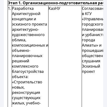
Этап 1. Организационно-подготовительная раб
1.
Разработка
КазНУ
Согласованн
Архитектурной
в КГУ
концепции и
«Управление
эскизного проекта
городского
архитектурно-
планирован
художественного
и урбанисти
облика,
города
композиционных и
Алматы» и
объемно-
прошедший
планировочных
общественн
решений
слушания
комплексного
Эскизный
благоустройства
проект
объекта:
«Строительство
новых,
реконструкция
существующих
жилых, учебно-