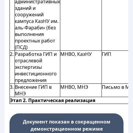
административных
зданий и
сооружений
кампуса КазНУ им.
аль-Фараби» (без
выполнения
проектных работ
(ПСД)
2.
Разработка ГИП и
МНВО, КазНУ
ГИП
отраслевой
экспертизы
инвестиционного
предложения
3.
Внесение ГИП в
МНВО, МНЭ
Письмо в М
МНЭ
Этап 2. Практическая реализация
Документ показан в сокращенном
демонстрационном режиме