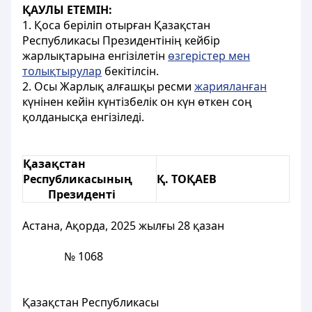
ҚАУЛЫ ЕТЕМІН:
1. Қоса беріліп отырған Қазақстан
Республикасы Президентінің кейбір
жарлықтарына енгізілетін
өзгерістер мен
толықтырулар
бекітілсін.
2. Осы Жарлық алғашқы ресми
жарияланған
күнінен кейін күнтізбелік он күн өткен соң
қолданысқа енгізіледі.
Қазақстан
Республикасының
Қ.
ТОҚАЕВ
Президенті
Астана, Ақорда, 2025 жылғы 28 қазан
№ 1068
Қазақстан Республикасы