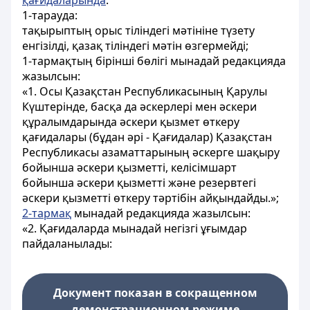
қағидаларында
:
1-тарауда:
тақырыптың орыс тіліндегі мәтініне түзету
енгізілді, қазақ тіліндегі мәтін өзгермейді;
1-тармақтың бірінші бөлігі мынадай редакцияда
жазылсын:
«1. Осы Қазақстан Республикасының Қарулы
Күштерінде, басқа да әскерлері мен әскери
құралымдарында әскери қызмет өткеру
қағидалары (бұдан әрі - Қағидалар) Қазақстан
Республикасы азаматтарының әскерге шақыру
бойынша әскери қызметті, келісімшарт
бойынша әскери қызметті және резервтегі
әскери қызметті өткеру тәртібін айқындайды.»;
2-тармақ
мынадай редакцияда жазылсын:
«2. Қағидаларда мынадай негізгі ұғымдар
пайдаланылады:
Документ показан в сокращенном
демонстрационном режиме