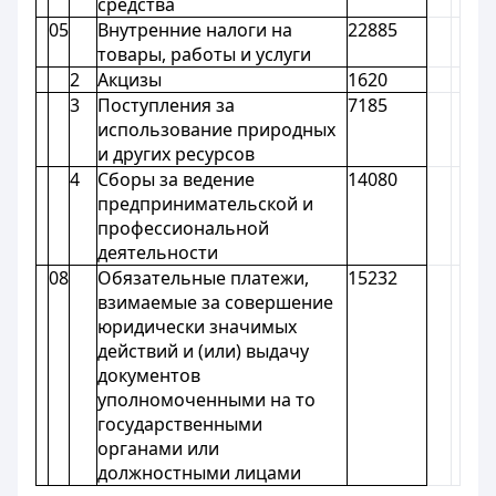
средства
05
Внутренние налоги на
22885
товары, работы и услуги
2
Акцизы
1620
3
Поступления за
7185
использование природных
и других ресурсов
4
Сборы за ведение
14080
предпринимательской и
профессиональной
деятельности
08
Обязательные платежи,
15232
взимаемые за совершение
юридически значимых
действий и (или) выдачу
документов
уполномоченными на то
государственными
органами или
должностными лицами