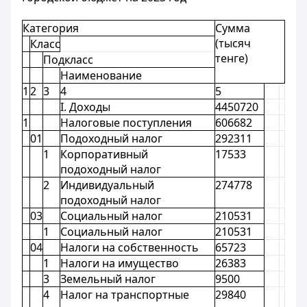
Категория
Сумма
(тысяч
Класс
тенге)
Подкласс
Наименование
1
2
3
4
5
I. Доходы
4450720
1
Налоговые поступления
606682
01
Подоходный налог
292311
1
Корпоративный
17533
подоходный налог
2
Индивидуальный
274778
подоходный налог
03
Социальный налог
210531
1
Социальный налог
210531
04
Налоги на собственность
65723
1
Налоги на имущество
26383
3
Земельный налог
9500
4
Налог на транспортные
29840