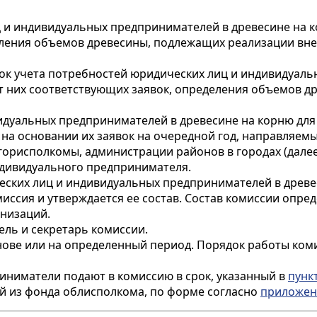
ц и индивидуальных предпринимателей в древесине на 
еления объемов древесины, подлежащих реализации вне
к учета потребностей юридических лиц и индивидуаль
т них соответствующих заявок, определения объемов д
идуальных предпринимателей в древесине на корню для
на основании их заявок на очередной год, направляемы
горисполкомы, администрации районов в городах (далее
ндивидуального предпринимателя.
еских лиц и индивидуальных предпринимателей в древе
ссия и утверждается ее состав. Состав комиссии опре
анизаций.
ль и секретарь комиссии.
нове или на определенный период. Порядок работы ком
иниматели подают в комиссию в срок, указанный в
пунк
ой из фонда облисполкома, по форме согласно
приложе