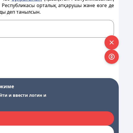
ан Республикасы орталық атқарушы және өзге де
ды деп танылсын.
ежиме
йти и ввести логин и