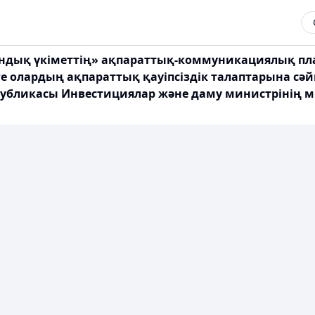
рондық үкіметтің» ақпараттық-коммуникациялық п
 олардың ақпараттық қауіпсіздік талаптарына сәйке
публикасы Инвестициялар және даму министрінің м.