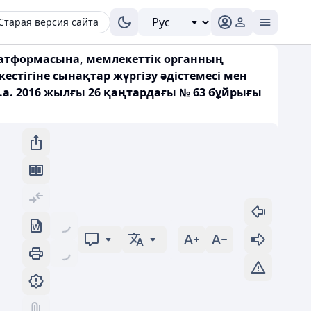
Старая версия сайта
латформасына, мемлекеттік органның
стігіне сынақтар жүргізу әдістемесі мен
а. 2016 жылғы 26 қаңтардағы № 63 бұйрығы