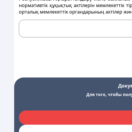
нормативтік құқықтық актілерін мемлекеттік т
орталық мемлекеттік органдарының актілер жин
Доку
Для того, чтобы пол