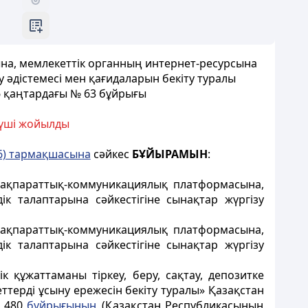
на, мемлекеттік органның интернет-ресурсына
у әдістемесі мен қағидаларын бекіту туралы
6 қаңтардағы № 63 бұйрығы
үші жойылды
6) тармақшасына
сәйкес
БҰЙЫРАМЫН
:
» ақпараттық-коммуникациялық платформасына,
к талаптарына сәйкестігіне сынақтар жүргізу
» ақпараттық-коммуникациялық платформасына,
к талаптарына сәйкестігіне сынақтар жүргізу
 құжаттаманы тіркеу, беру, сақтау, депозитке
ттерді ұсыну ережесін бекіту туралы» Қазақстан
№ 480
бұйрығының
(Қазақстан Республикасының