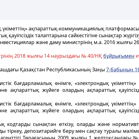
ық үкіметтің» ақпараттық-коммуникациялық платформасы
 қауіпсіздік талаптарына сәйкестігіне сынақтар жүргіз
нвестициялар және даму министрінің м.а. 2016 жылғы 2
трінің 2018 жылғы 14 наурыздағы № 40/НҚ
бұйрығымен
к
арашдағы Қазақстан Республикасының Заңы
7-бабының 1
истік бағдарламалық өнімге, «электрондық үкіметтің
не ақпараттық жүйеге олардың ақпараттық қауіпсізді
истік бағдарламалық өнімге, «электрондық үкіметтің
не ақпараттық жүйеге олардың ақпараттық қауіпсізді
ық кодтарды сынақтан өткізу, оларды және нормативтік
 тіркеу, депозитарийге беру мен сақтау туралы мәліме
агенттігі Төрағасының 2009 жылғы 1 желтоқсандағы 