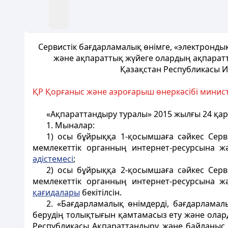
Сервистік бағдарламалық өнімге, «электронд
және ақпараттық жүйеге олардың ақпараттық
Қазақстан Республикасы И
ҚР Қорғаныс және аэроғарыш өнеркәсібі минис
«Ақпараттандыру туралы» 2015 жылғы 24 қ
1. Мыналар:
1) осы бұйрыққа 1-қосымшаға сәйкес Серв
мемлекеттік органның интернет-ресурсына жә
әдістемесі
;
2) осы бұйрыққа 2-қосымшаға сәйкес Серв
мемлекеттік органның интернет-ресурсына жә
қағидалары
бекітілсін.
2. «Бағдарламалық өнімдерді, бағдарламал
берудің толықтығын қамтамасыз ету және оларды
Республикасы Ақпараттандыру және байланыс 