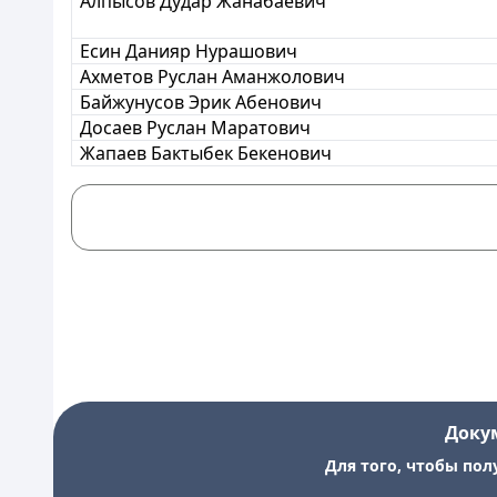
Алпысов Дудар Жанабаевич
Есин Данияр Нурашович
Ахметов Руслан Аманжолович
Байжунусов Эрик Абенович
Досаев Руслан Маратович
Жапаев Бактыбек Бекенович
Доку
Для того, чтобы пол