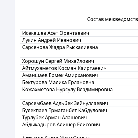
Состав межведомств
Исекешев Асет Орентаевич
Лукин Андрей Иванович
Сарсенова Жадра Рыскалиевна
Хорошун Сергей Михайлович
Айтмухаметов Косман Каиртаевич
Аманшаев Ермек Амирханович
Бектурова Малика Ерлановна
Кожахметова Нурсулу Владимировна
Сарсембаев Адльбек Зейнуллаевич
Булекпаев Ермаганбет Кабдулович
Турлубек Арман Алашович
Абдыкадыров Алишер Елисович