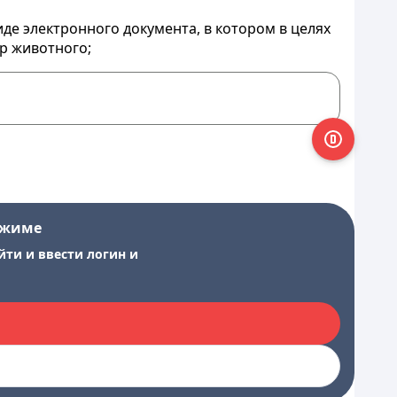
е электронного документа, в котором в целях
ер животного;
ежиме
йти и ввести логин и