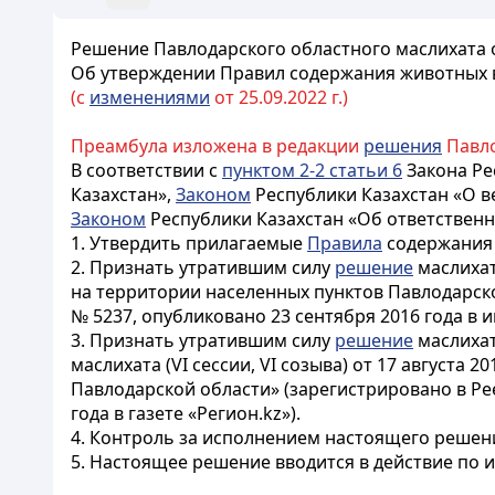
Решение Павлодарского областного маслихата о
Об утверждении Правил содержания животных 
(с
изменениями
от 25.09.2022 г.)
Преамбула изложена в редакции
решения
Павло
В соответствии с
пунктом 2-2 статьи 6
Закона Ре
Казахстан»,
Законом
Республики Казахстан «О ве
Законом
Республики Казахстан «Об ответствен
1. Утвердить прилагаемые
Правила
содержания 
2. Признать утратившим силу
решение
маслихат
на территории населенных пунктов Павлодарск
№ 5237, опубликовано 23 сентября 2016 года в 
3. Признать утратившим силу
решение
маслихат
маслихата (VI сессии, VI созыва) от 17 август
Павлодарской области» (зарегистрировано в Ре
года в газете «Регион.kz»).
4. Контроль за исполнением настоящего решен
5. Настоящее решение вводится в действие по 