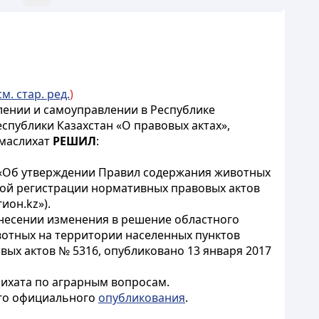
см. стар. ред.
)
лении и самоуправлении в Республике
еспублики Казахстан «О правовых актах»,
 маслихат
РЕШИЛ
:
6 «Об утверждении Правил содержания животных
ной регистрации нормативных правовых актов
ион.kz»).
внесении изменения в решение областного
животных на территории населенных пунктов
ых актов № 5316, опубликовано 13 января 2017
ихата по аграрным вопросам.
ого официального
опубликования
.