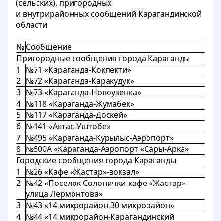
(сельских), пригородных
и внутрирайонных сообщений Карагандинской
области
№
Сообщение
Пригородные сообщения города Караганды
1
№71 «Караганда-Кокпекти»
2
№72 «Караганда-Каракудук»
3
№73 «Караганда-Новоузенка»
4
№118 «Караганда-Жумабек»
5
№117 «Караганда-Доскей»
6
№141 «Актас-Уштобе»
7
№495 «Караганда-Курылыс-Аэропорт»
8
№500А «Караганда-Аэропорт «Сары-Арка»
Городские сообщения города Караганды
1
№26 «Кафе «Жастар»-вокзал»
2
№42 «Поселок Солонички-кафе «Жастар»-
улица Лермонтова»
3
№43 «14 микрорайон-30 микрорайон»
4
№44 «14 микрорайон-Карагандинский