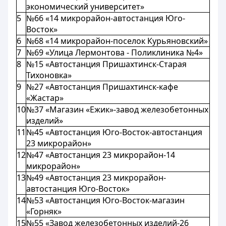
экономический университет»
5
№66 «14 микрорайон-автостанция Юго-
Восток»
6
№68 «14 микрорайон-поселок Курьяновский»
7
№69 «Улица Лермонтова - Поликлиника №4»
8
№15 «Автостанция Пришахтинск-Старая
Тихоновка»
9
№27 «Автостанция Пришахтинск-кафе
«Жастар»
10
№37 «Магазин «Ежик»-завод железобетонных
изделий»
11
№45 «Автостанция Юго-Восток-автостанция
23 микрорайон»
12
№47 «Автостанция 23 микрорайон-14
микрорайон»
13
№49 «Автостанция 23 микрорайон-
автостанция Юго-Восток»
14
№53 «Автостанция Юго-Восток-магазин
«Горняк»
15
№55 «Завод железобетонных изделий-26