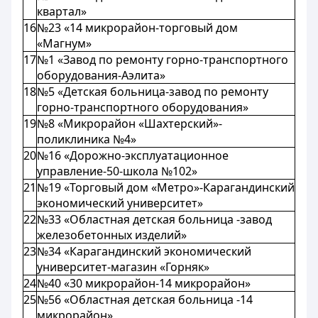
квартал»
16
№23 «14 микрорайон-торговый дом
«Магнум»
17
№1 «Завод по ремонту горно-транспортного
оборудования-Аэлита»
18
№5 «Детская больница-завод по ремонту
горно-транспортного оборудования»
19
№8 «Микрорайон «Шахтерский»-
поликлиника №4»
20
№16 «Дорожно-эксплуатационное
управление-50-школа №102»
21
№19 «Торговый дом «Метро»-Карагандинский
экономический университет»
22
№33 «Областная детская больница -завод
железобетонных изделий»
23
№34 «Карагандинский экономический
университет-магазин «Горняк»
24
№40 «30 микрорайон-14 микрорайон»
25
№56 «Областная детская больница -14
микрорайон»