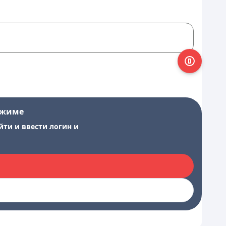
ежиме
йти и ввести логин и