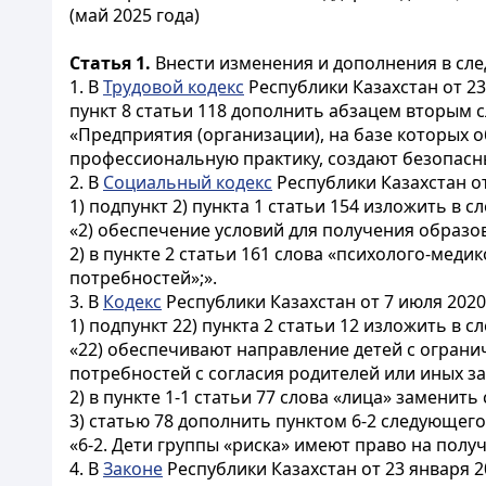
(май 2025 года)
Статья 1.
Внести изменения и дополнения в сле
1. В
Трудовой кодекс
Республики Казахстан от 23
пункт 8 статьи 118 дополнить абзацем вторым 
«Предприятия (организации), на базе которых
профессиональную практику, создают безопасны
2. В
Социальный кодекс
Республики Казахстан от
1) подпункт 2) пункта 1 статьи 154 изложить в 
«2) обеспечение условий для получения образов
2) в пункте 2 статьи 161 слова «психолого-ме
потребностей»;».
3. В
Кодекс
Республики Казахстан от 7 июля 2020
1) подпункт 22) пункта 2 статьи 12 изложить в 
«22) обеспечивают направление детей с огран
потребностей c согласия родителей или иных з
2) в пункте 1-1 статьи 77 слова «лица» заменить 
3) статью 78 дополнить пунктом 6-2 следующег
«6-2. Дети группы «риска» имеют право на пол
4. В
Законе
Республики Казахстан от 23 января 