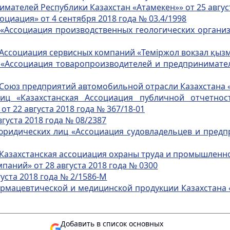
ателей Республики Казахстан «Атамекен»» от 25 август
иация» от 4 сентября 2018 года № 03.4/1998
Ассоциация производственных геологических организац
социация сервисных компаний «Теміржол вокзал қызмет
Ассоциация товаропроизводителей и предпринимателей
оюз предприятий автомобильной отрасли Казахстана «К
ц «Казахстанская Ассоциация публичной отчетност
т 22 августа 2018 года № 367/18-01
густа 2018 года № 08/2387
идических лиц «Ассоциация судовладельцев и предпр
азахстанская ассоциация охраны труда и промышленной 
паний» от 28 августа 2018 года № 0300
уста 2018 года № 2/1586-М
рмацевтической и медицинской продукции Казахстана «
Добавить в список основных