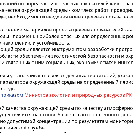
дований по определению целевых показателей качества
 качества окружающей среды - комплекс работ, провод
ды, необходимости введения новых целевых показател
 изложение материалов проекта целевых показателей ка
еды - перечень наиболее опасных для определенных ре
к накоплению и устойчивость.
жающей среды является инструментом разработки прог
области обеспечения экологической безопасности и о
 связанных с ним социальных, экономических и иных по
еды устанавливаются для отдельных территорий, указа
параметров окружающей среды на определенный перио
 среды.
с
приказом
Министра экологии и природных ресурсов РК от 
лей качества окружающей среды по качеству атмосферно
уществляется на основе базового антропогенного фон
ьно допустимой концентрации по результатам монитор
логической службы.