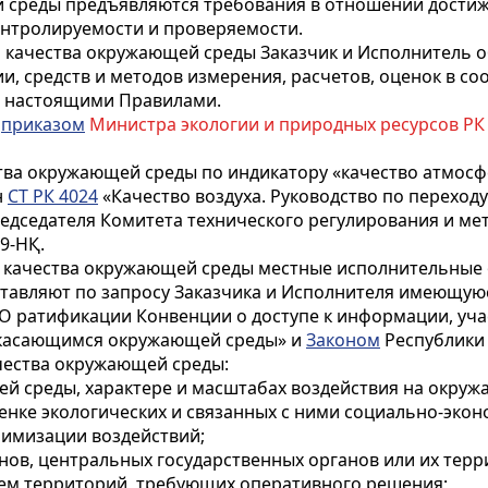
й среды предъявляются требования в отношении достиж
онтролируемости и проверяемости.
ей качества окружающей среды Заказчик и Исполнитель 
, средств и методов измерения, расчетов, оценок в со
 и настоящими Правилами.
с
приказом
Министра экологии и природных ресурсов РК от 
ества окружающей среды по индикатору «качество атмо
н
СТ РК 4024
«Качество воздуха. Руководство по перехо
едседателя Комитета технического регулирования и ме
9-НҚ.
ей качества окружающей среды местные исполнительные
ставляют по запросу Заказчика и Исполнителя имеющую
«О ратификации Конвенции о доступе к информации, уч
, касающимся окружающей среды» и
Законом
Республики 
ачества окружающей среды:
й среды, характере и масштабах воздействия на окруж
ценке экологических и связанных с ними социально-экон
нимизации воздействий;
нов, центральных государственных органов или их тер
лем территорий, требующих оперативного решения;