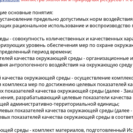
щие основные понятия:
 установление предельно допустимых норм воздействия
ющих рациональное использование и воспроизводство п
еды - совокупность количественных и качественных ха
теризующих уровень обеспечения мер по охране окруж
определенный период времени;
ателей качества окружающей среды - организационные 
вня антропогенного воздействия на окружающую среду
й качества окружающей среды - осуществление комплек
 комплекса мер по достижению целевых показателей к
ых показателей качества окружающей среды (далее - За
начения, разрабатывающий целевые показатели качеств
щей административно-территориальной единицы;
елевых показателей качества окружающей среды (далее 
евых показателей качества окружающей среды в соотв
жающей среды - комплект материалов, подготовленный 