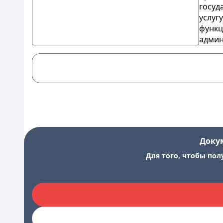
госуд
услуг
функц
админ
Доку
Для того, чтобы пол