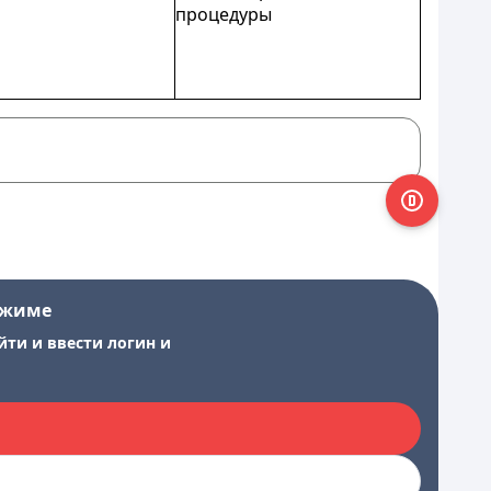
процедуры
ежиме
йти и ввести логин и